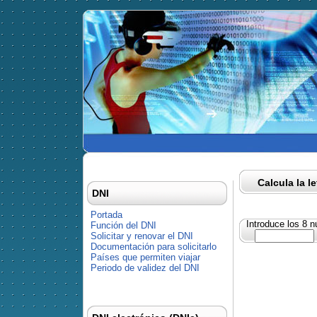
Calcula la l
DNI
Portada
Introduce los 8 
Función del DNI
Solicitar y renovar el DNI
Documentación para solicitarlo
Países que permiten viajar
Periodo de validez del DNI