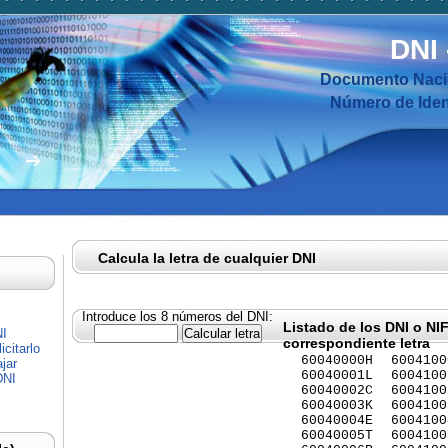
DNI
Documento Nacio
Número de Ident
Calcula la letra de cualquier DNI
Introduce los 8 números del DNI:
Listado de los DNI o NI
NI
correspondiente letra
citarlo
60040000H
6004100
jar
60040001L
6004100
DNI
60040002C
6004100
60040003K
6004100
60040004E
6004100
60040005T
6004100