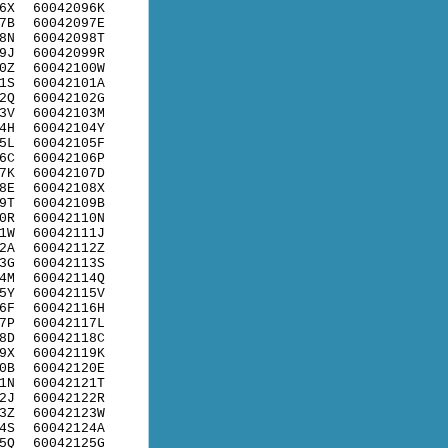
6X
60042096K
7B
60042097E
8N
60042098T
9J
60042099R
0Z
60042100W
1S
60042101A
2Q
60042102G
3V
60042103M
4H
60042104Y
5L
60042105F
6C
60042106P
7K
60042107D
8E
60042108X
9T
60042109B
0R
60042110N
1W
60042111J
2A
60042112Z
3G
60042113S
4M
60042114Q
5Y
60042115V
6F
60042116H
7P
60042117L
8D
60042118C
9X
60042119K
0B
60042120E
1N
60042121T
2J
60042122R
3Z
60042123W
4S
60042124A
5Q
60042125G