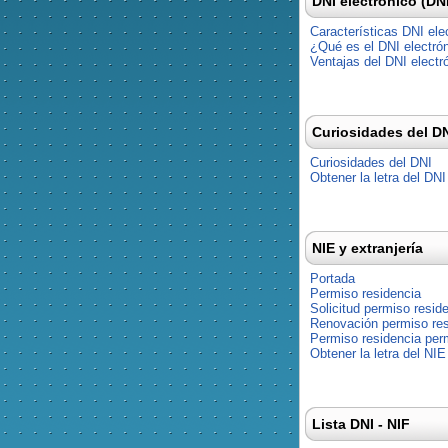
DNI electrónico (DN
Características DNI ele
¿Qué es el DNI electró
Ventajas del DNI electr
Curiosidades del D
Curiosidades del DNI
Obtener la letra del DNI
NIE y extranjería
Portada
Permiso residencia
Solicitud permiso resid
Renovación permiso res
Permiso residencia pe
Obtener la letra del NIE
Lista DNI - NIF