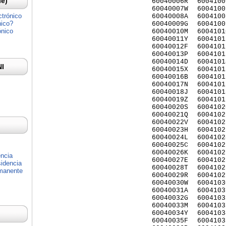
Ie)
60040006R
6004100
60040007W
6004100
ctrónico
60040008A
6004100
nico?
60040009G
6004100
ónico
60040010M
6004101
60040011Y
6004101
60040012F
6004101
60040013P
6004101
60040014D
6004101
NI
60040015X
6004101
60040016B
6004101
60040017N
6004101
60040018J
6004101
60040019Z
6004101
60040020S
6004102
60040021Q
6004102
60040022V
6004102
60040023H
6004102
60040024L
6004102
60040025C
6004102
60040026K
6004102
encia
60040027E
6004102
idencia
60040028T
6004102
rmanente
60040029R
6004102
60040030W
6004103
60040031A
6004103
60040032G
6004103
60040033M
6004103
60040034Y
6004103
60040035F
6004103