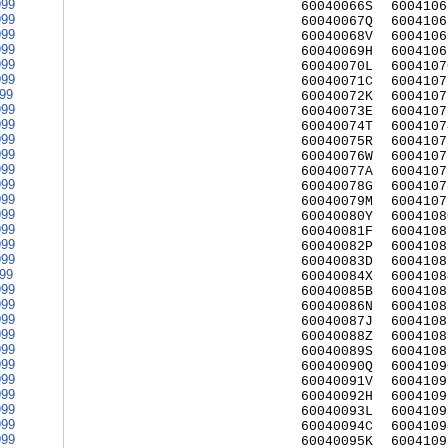
999
60040066S
6004106
999
60040067Q
6004106
999
60040068V
6004106
999
60040069H
6004106
999
60040070L
6004107
999
60040071C
6004107
999
60040072K
6004107
999
60040073E
6004107
999
60040074T
6004107
999
60040075R
6004107
999
60040076W
6004107
999
60040077A
6004107
999
60040078G
6004107
999
60040079M
6004107
999
60040080Y
6004108
999
60040081F
6004108
999
60040082P
6004108
999
60040083D
6004108
999
60040084X
6004108
999
60040085B
6004108
999
60040086N
6004108
999
60040087J
6004108
999
60040088Z
6004108
999
60040089S
6004108
999
60040090Q
6004109
999
60040091V
6004109
999
60040092H
6004109
999
60040093L
6004109
999
60040094C
6004109
999
60040095K
6004109