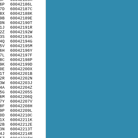
6P
60042186L
7D
60042187C
8X
60042188K
9B
60042189E
0N
60042190T
1J
60042191R
2Z
60042192W
3S
60042193A
4Q
60042194G
5V
60042195M
6H
60042196Y
7L
60042197F
8C
60042198P
9K
60042199D
0E
60042200X
1T
60042201B
2R
60042202N
3W
60042203J
4A
60042204Z
5G
60042205S
6M
60042206Q
7Y
60042207V
8F
60042208H
9P
60042209L
0D
60042210C
1X
60042211K
2B
60042212E
3N
60042213T
4J
60042214R