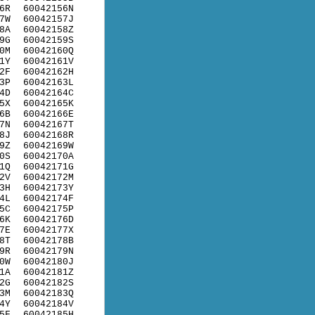
6R
60042156N
7W
60042157J
8A
60042158Z
9G
60042159S
0M
60042160Q
1Y
60042161V
2F
60042162H
3P
60042163L
4D
60042164C
5X
60042165K
6B
60042166E
7N
60042167T
8J
60042168R
9Z
60042169W
0S
60042170A
1Q
60042171G
2V
60042172M
3H
60042173Y
4L
60042174F
5C
60042175P
6K
60042176D
7E
60042177X
8T
60042178B
9R
60042179N
0W
60042180J
1A
60042181Z
2G
60042182S
3M
60042183Q
4Y
60042184V
5F
60042185H