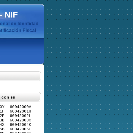
-
NIF
nal de Identidad
ificación Fiscal
F con su
0Y
60042000V
1F
60042001H
2P
60042002L
3D
60042003C
4X
60042004K
5B
60042005E