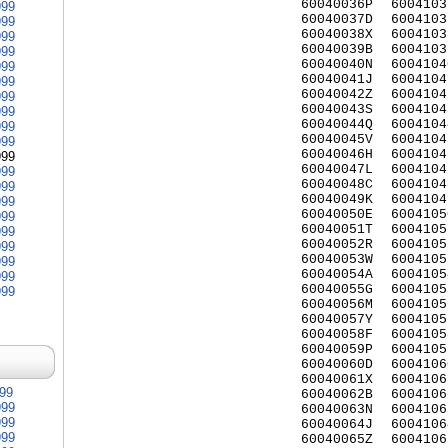
60040036P
6004103
999
60040037D
6004103
999
60040038X
6004103
999
60040039B
6004103
999
60040040N
6004104
999
60040041J
6004104
999
60040042Z
6004104
999
60040043S
6004104
999
60040044Q
6004104
999
60040045V
6004104
999
60040046H
6004104
999
60040047L
6004104
999
60040048C
6004104
999
60040049K
6004104
999
60040050E
6004105
999
60040051T
6004105
999
60040052R
6004105
999
60040053W
6004105
999
60040054A
6004105
999
60040055G
6004105
999
60040056M
6004105
60040057Y
6004105
60040058F
6004105
60040059P
6004105
60040060D
6004106
60040061X
6004106
999
60040062B
6004106
999
60040063N
6004106
999
60040064J
6004106
999
60040065Z
6004106