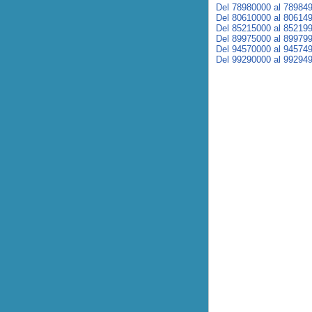
Del 78980000 al 78984
Del 80610000 al 80614
Del 85215000 al 85219
Del 89975000 al 89979
Del 94570000 al 94574
Del 99290000 al 99294