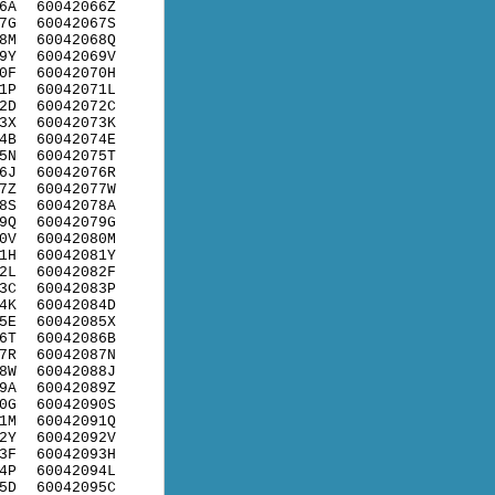
6A
60042066Z
7G
60042067S
8M
60042068Q
9Y
60042069V
0F
60042070H
1P
60042071L
2D
60042072C
3X
60042073K
4B
60042074E
5N
60042075T
6J
60042076R
7Z
60042077W
8S
60042078A
9Q
60042079G
0V
60042080M
1H
60042081Y
2L
60042082F
3C
60042083P
4K
60042084D
5E
60042085X
6T
60042086B
7R
60042087N
8W
60042088J
9A
60042089Z
0G
60042090S
1M
60042091Q
2Y
60042092V
3F
60042093H
4P
60042094L
5D
60042095C