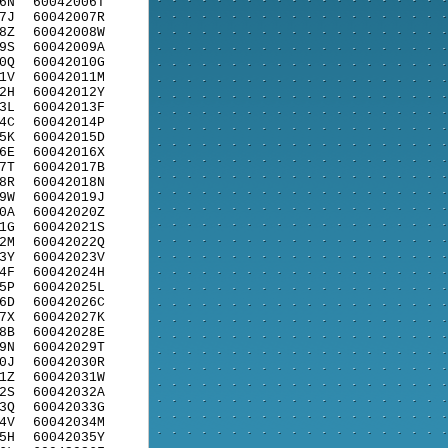
6N
60042006T
7J
60042007R
8Z
60042008W
9S
60042009A
0Q
60042010G
1V
60042011M
2H
60042012Y
3L
60042013F
4C
60042014P
5K
60042015D
6E
60042016X
7T
60042017B
8R
60042018N
9W
60042019J
0A
60042020Z
1G
60042021S
2M
60042022Q
3Y
60042023V
4F
60042024H
5P
60042025L
6D
60042026C
7X
60042027K
8B
60042028E
9N
60042029T
0J
60042030R
1Z
60042031W
2S
60042032A
3Q
60042033G
4V
60042034M
5H
60042035Y