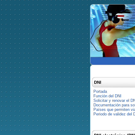
DNI
Portada
Función del DNI
Solicitar y renovar el D
Documentación para soli
Países que permiten via
Periodo de validez del 