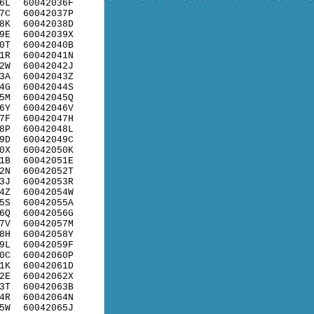
6L
60042036F
7C
60042037P
8K
60042038D
9E
60042039X
0T
60042040B
1R
60042041N
2W
60042042J
3A
60042043Z
4G
60042044S
5M
60042045Q
6Y
60042046V
7F
60042047H
8P
60042048L
9D
60042049C
0X
60042050K
1B
60042051E
2N
60042052T
3J
60042053R
4Z
60042054W
5S
60042055A
6Q
60042056G
7V
60042057M
8H
60042058Y
9L
60042059F
0C
60042060P
1K
60042061D
2E
60042062X
3T
60042063B
4R
60042064N
5W
60042065J