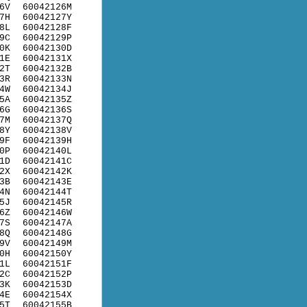
6V
60042126M
7H
60042127Y
8L
60042128F
9C
60042129P
0K
60042130D
1E
60042131X
2T
60042132B
3R
60042133N
4W
60042134J
5A
60042135Z
6G
60042136S
7M
60042137Q
8Y
60042138V
9F
60042139H
0P
60042140L
1D
60042141C
2X
60042142K
3B
60042143E
4N
60042144T
5J
60042145R
6Z
60042146W
7S
60042147A
8Q
60042148G
9V
60042149M
0H
60042150Y
1L
60042151F
2C
60042152P
3K
60042153D
4E
60042154X
5T
60042155B