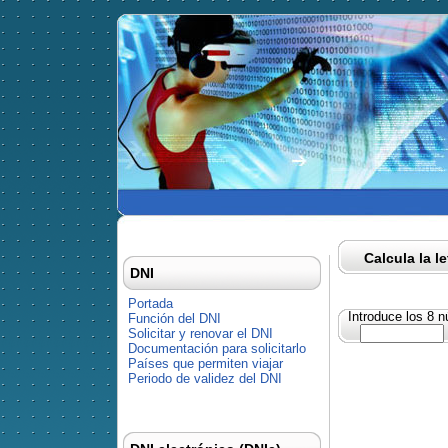
Calcula la l
DNI
Portada
Introduce los 8 
Función del DNI
Solicitar y renovar el DNI
Documentación para solicitarlo
Países que permiten viajar
Periodo de validez del DNI