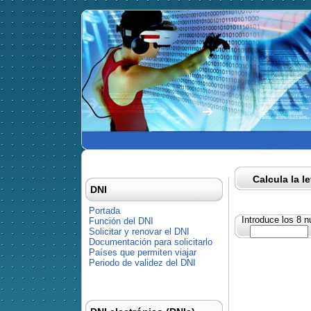
Calcula la l
DNI
Portada
Introduce los 8 
Función del DNI
Solicitar y renovar el DNI
Documentación para solicitarlo
Países que permiten viajar
Periodo de validez del DNI