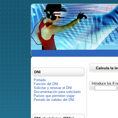
Calcula la l
DNI
Portada
Introduce los 8 
Función del DNI
Solicitar y renovar el DNI
Documentación para solicitarlo
Países que permiten viajar
Periodo de validez del DNI