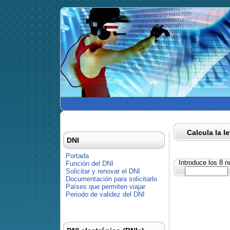
Calcula la l
DNI
Portada
Introduce los 8 
Función del DNI
Solicitar y renovar el DNI
Documentación para solicitarlo
Países que permiten viajar
Periodo de validez del DNI