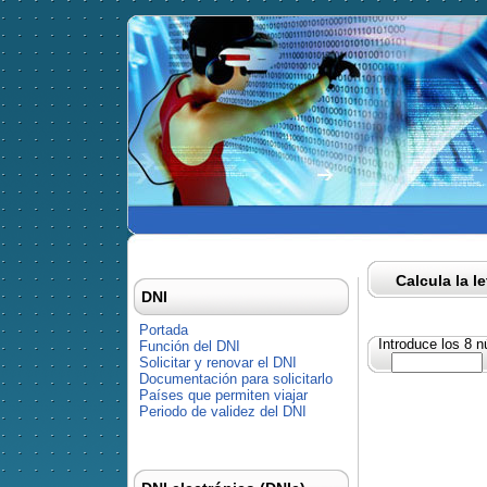
Calcula la l
DNI
Portada
Introduce los 8 
Función del DNI
Solicitar y renovar el DNI
Documentación para solicitarlo
Países que permiten viajar
Periodo de validez del DNI