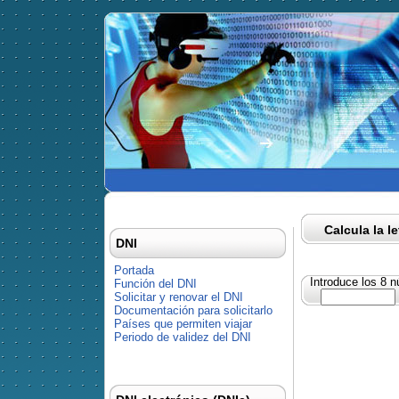
Calcula la l
DNI
Portada
Introduce los 8 
Función del DNI
Solicitar y renovar el DNI
Documentación para solicitarlo
Países que permiten viajar
Periodo de validez del DNI