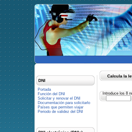
Calcula la l
DNI
Portada
Introduce los 8 
Función del DNI
Solicitar y renovar el DNI
Documentación para solicitarlo
Países que permiten viajar
Periodo de validez del DNI