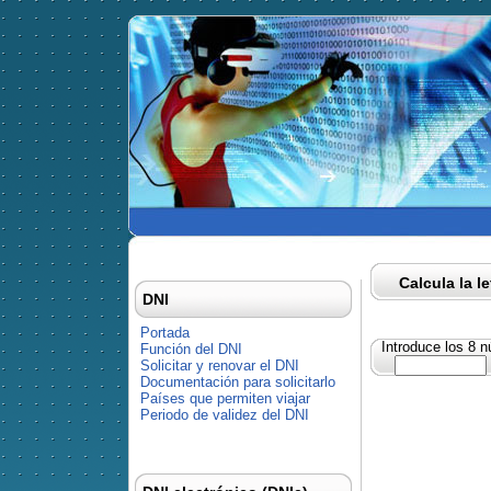
Calcula la l
DNI
Portada
Introduce los 8 
Función del DNI
Solicitar y renovar el DNI
Documentación para solicitarlo
Países que permiten viajar
Periodo de validez del DNI