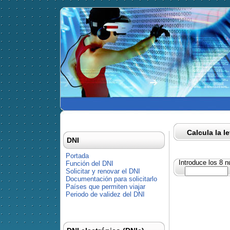
Calcula la l
DNI
Portada
Introduce los 8 
Función del DNI
Solicitar y renovar el DNI
Documentación para solicitarlo
Países que permiten viajar
Periodo de validez del DNI