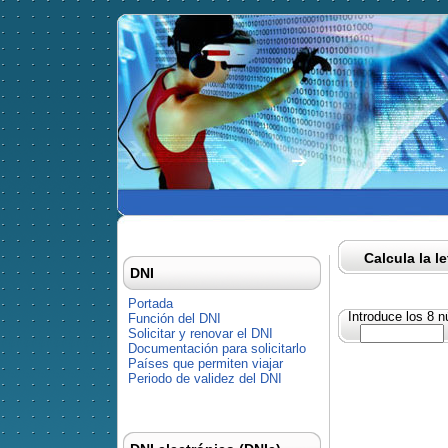
Calcula la l
DNI
Portada
Introduce los 8 
Función del DNI
Solicitar y renovar el DNI
Documentación para solicitarlo
Países que permiten viajar
Periodo de validez del DNI