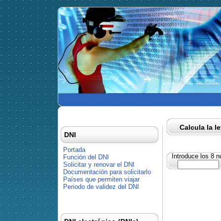
Calcula la l
DNI
Portada
Introduce los 8 
Función del DNI
Solicitar y renovar el DNI
Documentación para solicitarlo
Países que permiten viajar
Periodo de validez del DNI