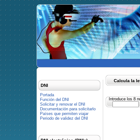
Calcula la l
DNI
Portada
Introduce los 8 
Función del DNI
Solicitar y renovar el DNI
Documentación para solicitarlo
Países que permiten viajar
Periodo de validez del DNI