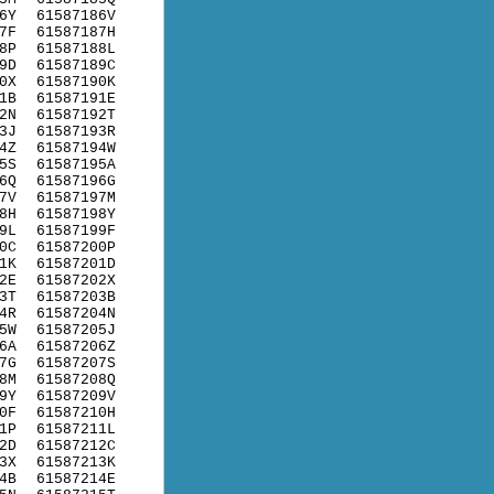
6Y
61587186V
7F
61587187H
8P
61587188L
9D
61587189C
0X
61587190K
1B
61587191E
2N
61587192T
3J
61587193R
4Z
61587194W
5S
61587195A
6Q
61587196G
7V
61587197M
8H
61587198Y
9L
61587199F
0C
61587200P
1K
61587201D
2E
61587202X
3T
61587203B
4R
61587204N
5W
61587205J
6A
61587206Z
7G
61587207S
8M
61587208Q
9Y
61587209V
0F
61587210H
1P
61587211L
2D
61587212C
3X
61587213K
4B
61587214E