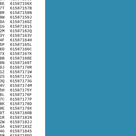
6E
61587156X
7T
61587157B
8R
61587158N
9W
61587159J
0A
61587160Z
1G
61587161S
2M
61587162Q
3Y
61587163V
4F
61587164H
5P
61587165L
6D
61587166C
7X
61587167K
8B
61587168E
9N
61587169T
0J
61587170R
1Z
61587171W
2S
61587172A
3Q
61587173G
4V
61587174M
5H
61587175Y
6L
61587176F
7C
61587177P
8K
61587178D
9E
61587179X
0T
61587180B
1R
61587181N
2W
61587182J
3A
61587183Z
4G
61587184S
5M
61587185Q