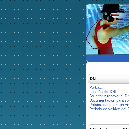
DNI
Portada
Función del DNI
Solicitar y renovar el D
Documentación para soli
Países que permiten via
Periodo de validez del 