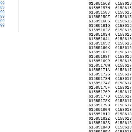
999
61585156B
6158615
999
61585157N
6158615
999
61585158J
6158615
999
61585159Z
6158615
999
61585160S
6158616
999
61585161Q
6158616
61585162V
6158616
61585163H
6158616
61585164L
6158616
61585165C
6158616
61585166K
6158616
61585167E
6158616
61585168T
6158616
61585169R
6158616
61585170W
6158617
61585171A
6158617
61585172G
6158617
61585173M
6158617
61585174Y
6158617
61585175F
6158617
61585176P
6158617
61585177D
6158617
61585178X
6158617
61585179B
6158617
61585180N
6158618
61585181J
6158618
61585182Z
6158618
61585183S
6158618
61585184Q
6158618
61585185V
6158618