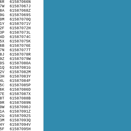
6R
61587066N
7W
61587067J
8A
61587068Z
9G
61587069S
0M
61587070Q
1Y
61587071V
2F
61587072H
3P
61587073L
4D
61587074C
5X
61587075K
6B
61587076E
7N
61587077T
8J
61587078R
9Z
61587079W
0S
61587080A
1Q
61587081G
2V
61587082M
3H
61587083Y
4L
61587084F
5C
61587085P
6K
61587086D
7E
61587087X
8T
61587088B
9R
61587089N
0W
61587090J
1A
61587091Z
2G
61587092S
3M
61587093Q
4Y
61587094V
5F
61587095H