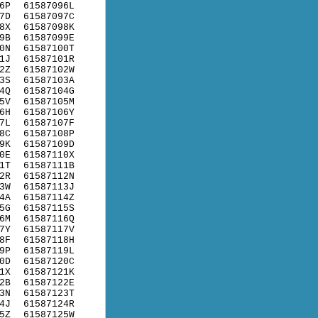
6P
61587096L
7D
61587097C
8X
61587098K
9B
61587099E
0N
61587100T
1J
61587101R
2Z
61587102W
3S
61587103A
4Q
61587104G
5V
61587105M
6H
61587106Y
7L
61587107F
8C
61587108P
9K
61587109D
0E
61587110X
1T
61587111B
2R
61587112N
3W
61587113J
4A
61587114Z
5G
61587115S
6M
61587116Q
7Y
61587117V
8F
61587118H
9P
61587119L
0D
61587120C
1X
61587121K
2B
61587122E
3N
61587123T
4J
61587124R
5Z
61587125W