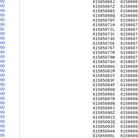
999
61585066J
6158606
999
61585067Z
6158606
999
61585068S
6158606
999
61585069Q
6158606
999
61585070V
6158607
999
61585071H
6158607
999
61585072L
6158607
999
61585073C
6158607
999
61585074K
6158607
999
61585075E
6158607
999
61585076T
6158607
999
61585077R
6158607
999
61585078W
6158607
999
61585079A
6158607
999
61585080G
6158608
999
61585081M
6158608
999
61585082Y
6158608
999
61585083F
6158608
999
61585084P
6158608
999
61585085D
6158608
999
61585086X
6158608
999
61585087B
6158608
999
61585088N
6158608
999
61585089J
6158608
999
61585090Z
6158609
999
61585091S
6158609
999
61585092Q
6158609
999
61585093V
6158609
999
61585094H
6158609
999
61585095L
6158609