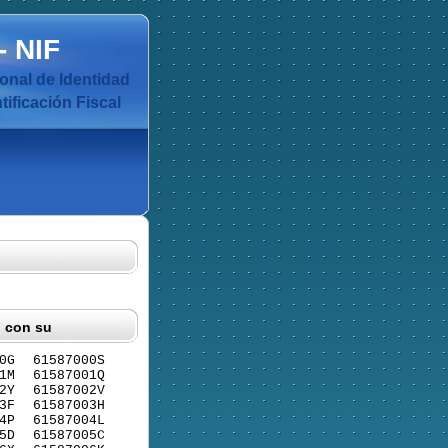
-
NIF
nal de Identidad
ificación Fiscal
F con su
0G
61587000S
1M
61587001Q
2Y
61587002V
3F
61587003H
4P
61587004L
5D
61587005C