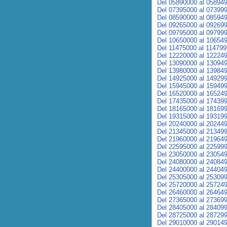
Del 05890000 al 05894
Del 07395000 al 07399
Del 08590000 al 08594
Del 09265000 al 09269
Del 09795000 al 09799
Del 10650000 al 10654
Del 11475000 al 11479
Del 12220000 al 12224
Del 13090000 al 13094
Del 13980000 al 13984
Del 14925000 al 14929
Del 15945000 al 15949
Del 16520000 al 16524
Del 17435000 al 17439
Del 18165000 al 18169
Del 19315000 al 19319
Del 20240000 al 20244
Del 21345000 al 21349
Del 21960000 al 21964
Del 22595000 al 22599
Del 23050000 al 23054
Del 24080000 al 24084
Del 24400000 al 24404
Del 25305000 al 25309
Del 25720000 al 25724
Del 26460000 al 26464
Del 27365000 al 27369
Del 28405000 al 28409
Del 28725000 al 28729
Del 29010000 al 29014