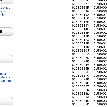
Ie)
61585006E
6158600
61585007T
6158600
ctrónico
61585008R
6158600
nico?
61585009W
6158600
ónico
61585010A
6158601
61585011G
6158601
61585012M
6158601
61585013Y
6158601
61585014F
6158601
NI
61585015P
6158601
61585016D
6158601
61585017X
6158601
61585018B
6158601
61585019N
6158601
61585020J
6158602
61585021Z
6158602
61585022S
6158602
61585023Q
6158602
61585024V
6158602
61585025H
6158602
61585026L
6158602
encia
61585027C
6158602
idencia
61585028K
6158602
rmanente
61585029E
6158602
61585030T
6158603
61585031R
6158603
61585032W
6158603
61585033A
6158603
61585034G
6158603
61585035M
6158603