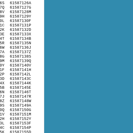
6S
61587126A
7Q
61587127G
8V
61587128M
9H
61587129Y
0L
61587130F
1C
61587131P
2K
61587132D
3E
61587133X
4T
61587134B
5R
61587135N
6W
61587136J
7A
61587137Z
8G
61587138S
9M
61587139Q
0Y
61587140V
1F
61587141H
2P
61587142L
3D
61587143C
4X
61587144K
5B
61587145E
6N
61587146T
7J
61587147R
8Z
61587148W
9S
61587149A
0Q
61587150G
1V
61587151M
2H
61587152Y
3L
61587153F
4C
61587154P
5K
61587155D