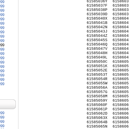
61585036Y
6158603
999
61585037F
6158603
999
61585038P
6158603
999
61585039D
6158603
999
61585040X
6158604
999
61585041B
6158604
999
61585042N
6158604
999
61585043J
6158604
999
61585044Z
6158604
999
61585045S
6158604
999
61585046Q
6158604
999
61585047V
6158604
999
61585048H
6158604
999
61585049L
6158604
999
61585050C
6158605
999
61585051K
6158605
999
61585052E
6158605
999
61585053T
6158605
999
61585054R
6158605
999
61585055W
6158605
999
61585056A
6158605
61585057G
6158605
61585058M
6158605
61585059Y
6158605
61585060F
6158606
61585061P
6158606
999
61585062D
6158606
999
61585063X
6158606
999
61585064B
6158606
999
61585065N
6158606