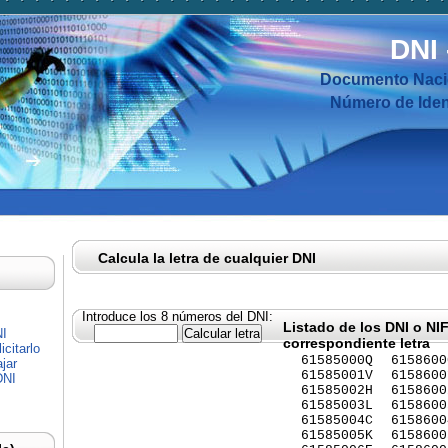
DNI
Documento Nacio
Número de Ident
Calcula la letra de cualquier DNI
Introduce los 8 números del DNI:
Listado de los DNI o NI
NI
correspondiente letra
citarlo
61585000Q
6158600
jar
61585001V
6158600
DNI
61585002H
6158600
61585003L
6158600
61585004C
6158600
61585005K
6158600