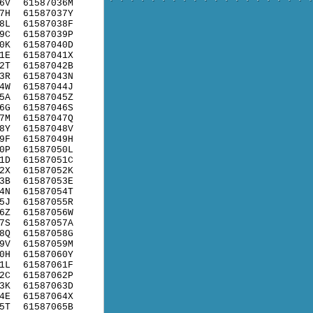
6V
61587036M
7H
61587037Y
8L
61587038F
9C
61587039P
0K
61587040D
1E
61587041X
2T
61587042B
3R
61587043N
4W
61587044J
5A
61587045Z
6G
61587046S
7M
61587047Q
8Y
61587048V
9F
61587049H
0P
61587050L
1D
61587051C
2X
61587052K
3B
61587053E
4N
61587054T
5J
61587055R
6Z
61587056W
7S
61587057A
8Q
61587058G
9V
61587059M
0H
61587060Y
1L
61587061F
2C
61587062P
3K
61587063D
4E
61587064X
5T
61587065B