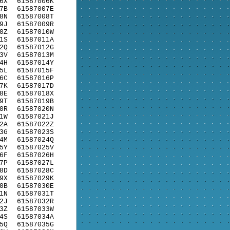
6X
61587006K
7B
61587007E
8N
61587008T
9J
61587009R
0Z
61587010W
1S
61587011A
2Q
61587012G
3V
61587013M
4H
61587014Y
5L
61587015F
6C
61587016P
7K
61587017D
8E
61587018X
9T
61587019B
0R
61587020N
1W
61587021J
2A
61587022Z
3G
61587023S
4M
61587024Q
5Y
61587025V
6F
61587026H
7P
61587027L
8D
61587028C
9X
61587029K
0B
61587030E
1N
61587031T
2J
61587032R
3Z
61587033W
4S
61587034A
5Q
61587035G