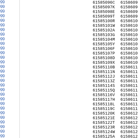
999
61585096C
6158609
999
61585097K
6158609
999
61585098E
6158609
999
61585099T
6158609
999
61585100R
6158610
999
61585101W
6158610
999
61585102A
6158610
999
61585103G
6158610
999
61585104M
6158610
999
61585105Y
6158610
999
61585106F
6158610
999
61585107P
6158610
999
61585108D
6158610
999
61585109X
6158610
999
61585110B
6158611
999
61585111N
6158611
999
61585112J
6158611
999
61585113Z
6158611
999
61585114S
6158611
999
61585115Q
6158611
999
61585116V
6158611
999
61585117H
6158611
999
61585118L
6158611
999
61585119C
6158611
999
61585120K
6158612
999
61585121E
6158612
999
61585122T
6158612
999
61585123R
6158612
999
61585124W
6158612
999
61585125A
6158612