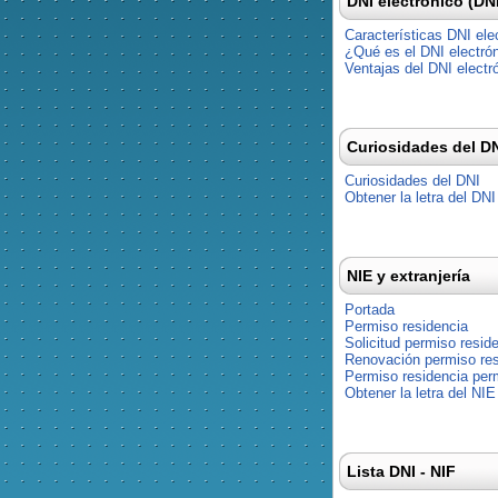
DNI electrónico (DN
Características DNI ele
¿Qué es el DNI electró
Ventajas del DNI electr
Curiosidades del D
Curiosidades del DNI
Obtener la letra del DNI
NIE y extranjería
Portada
Permiso residencia
Solicitud permiso resid
Renovación permiso res
Permiso residencia pe
Obtener la letra del NIE
Lista DNI - NIF