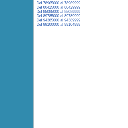
Del 78965000 al 78969999
Del 80425000 al 80429999
Del 85085000 al 85089999
Del 89785000 al 89789999
Del 94385000 al 94389999
Del 99100000 al 99104999