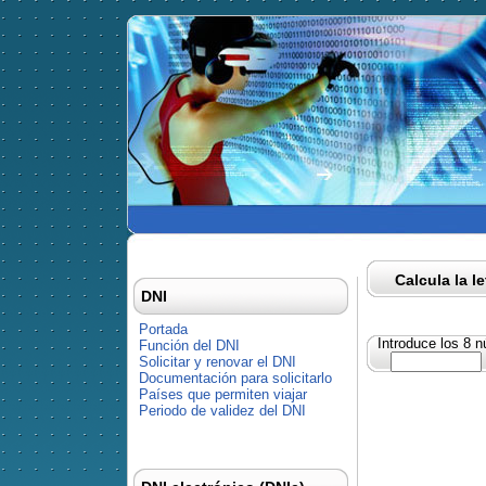
Calcula la l
DNI
Portada
Introduce los 8 
Función del DNI
Solicitar y renovar el DNI
Documentación para solicitarlo
Países que permiten viajar
Periodo de validez del DNI