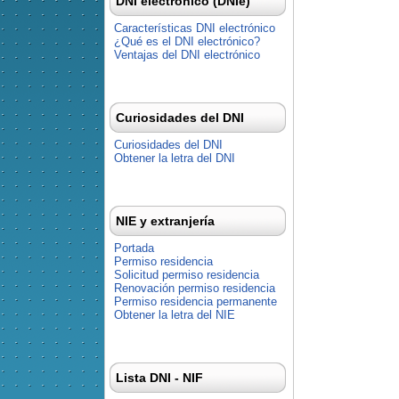
DNI electrónico (DNIe)
Características DNI electrónico
¿Qué es el DNI electrónico?
Ventajas del DNI electrónico
Curiosidades del DNI
Curiosidades del DNI
Obtener la letra del DNI
NIE y extranjería
Portada
Permiso residencia
Solicitud permiso residencia
Renovación permiso residencia
Permiso residencia permanente
Obtener la letra del NIE
Lista DNI - NIF