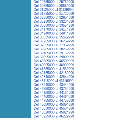
Del 29785000 al 29789999
Del 30565000 al 30569999
Del 31125000 al 31129999
Del 31735000 al 31739999
Del 32650000 al 32654999
Del 33230000 al 33234999
Del 33550000 al 33554999
Del 34170000 al 34174999
Del 34940000 al 34944999
Del 35525000 al 35529999
Del 36255000 al 36259999
Del 37355000 al 37359999
Del 38265000 al 38269999
Del 39165000 al 39169999
Del 39895000 al 39899999
Del 40505000 al 40509999
Del 40995000 al 40999999
Del 41585000 al 41589999
Del 42185000 al 42189999
Del 42840000 al 42844999
Del 43115000 al 43119999
Del 43440000 al 43444999
Del 43750000 al 43754999
Del 44180000 al 44184999
Del 44460000 al 44464999
Del 44755000 al 44759999
Del 45090000 al 45094999
Del 45530000 al 45534999
Del 45820000 al 45824999
Del 46225000 al 46229999