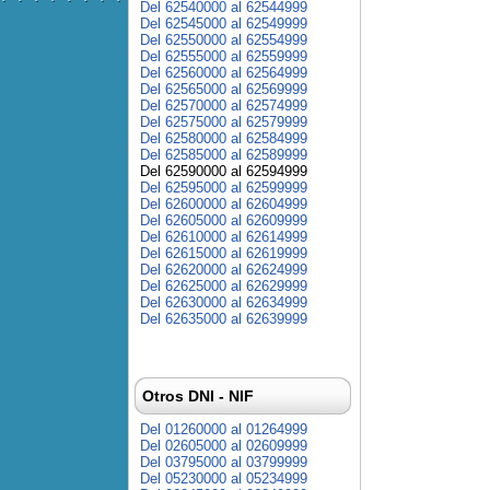
Del 62540000 al 62544999
Del 62545000 al 62549999
Del 62550000 al 62554999
Del 62555000 al 62559999
Del 62560000 al 62564999
Del 62565000 al 62569999
Del 62570000 al 62574999
Del 62575000 al 62579999
Del 62580000 al 62584999
Del 62585000 al 62589999
Del 62590000 al 62594999
Del 62595000 al 62599999
Del 62600000 al 62604999
Del 62605000 al 62609999
Del 62610000 al 62614999
Del 62615000 al 62619999
Del 62620000 al 62624999
Del 62625000 al 62629999
Del 62630000 al 62634999
Del 62635000 al 62639999
Otros DNI - NIF
Del 01260000 al 01264999
Del 02605000 al 02609999
Del 03795000 al 03799999
Del 05230000 al 05234999