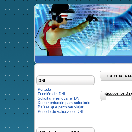
Calcula la l
DNI
Portada
Introduce los 8 
Función del DNI
Solicitar y renovar el DNI
Documentación para solicitarlo
Países que permiten viajar
Periodo de validez del DNI