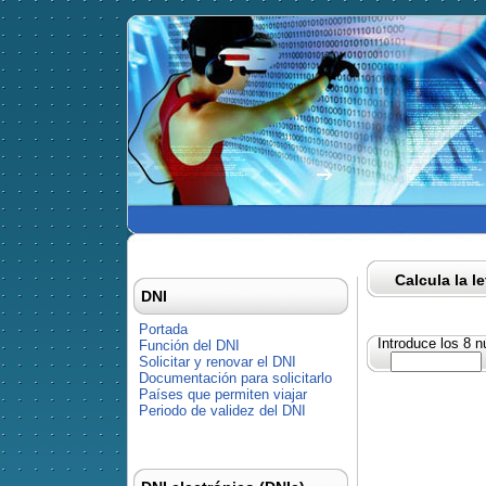
Calcula la l
DNI
Portada
Introduce los 8 
Función del DNI
Solicitar y renovar el DNI
Documentación para solicitarlo
Países que permiten viajar
Periodo de validez del DNI