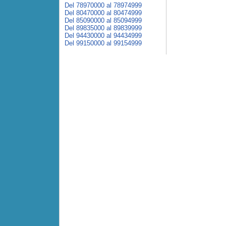
Del 78970000 al 78974999
Del 80470000 al 80474999
Del 85090000 al 85094999
Del 89835000 al 89839999
Del 94430000 al 94434999
Del 99150000 al 99154999