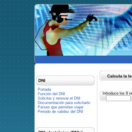
Calcula la l
DNI
Portada
Introduce los 8 
Función del DNI
Solicitar y renovar el DNI
Documentación para solicitarlo
Países que permiten viajar
Periodo de validez del DNI