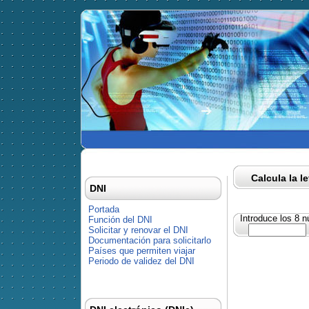
Calcula la l
DNI
Portada
Introduce los 8 
Función del DNI
Solicitar y renovar el DNI
Documentación para solicitarlo
Países que permiten viajar
Periodo de validez del DNI