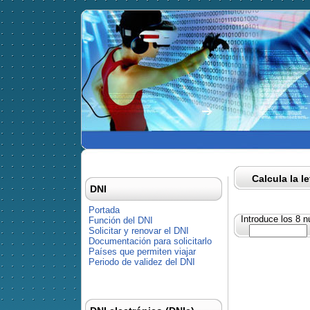
Calcula la l
DNI
Portada
Introduce los 8 
Función del DNI
Solicitar y renovar el DNI
Documentación para solicitarlo
Países que permiten viajar
Periodo de validez del DNI