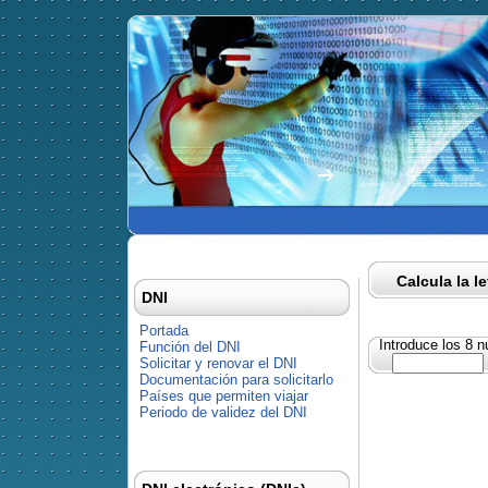
Calcula la l
DNI
Portada
Introduce los 8 
Función del DNI
Solicitar y renovar el DNI
Documentación para solicitarlo
Países que permiten viajar
Periodo de validez del DNI