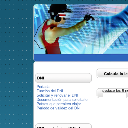
Calcula la l
DNI
Portada
Introduce los 8 
Función del DNI
Solicitar y renovar el DNI
Documentación para solicitarlo
Países que permiten viajar
Periodo de validez del DNI