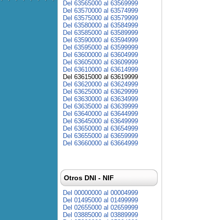
Del 63565000 al 63569999
Del 63570000 al 63574999
Del 63575000 al 63579999
Del 63580000 al 63584999
Del 63585000 al 63589999
Del 63590000 al 63594999
Del 63595000 al 63599999
Del 63600000 al 63604999
Del 63605000 al 63609999
Del 63610000 al 63614999
Del 63615000 al 63619999
Del 63620000 al 63624999
Del 63625000 al 63629999
Del 63630000 al 63634999
Del 63635000 al 63639999
Del 63640000 al 63644999
Del 63645000 al 63649999
Del 63650000 al 63654999
Del 63655000 al 63659999
Del 63660000 al 63664999
Otros DNI - NIF
Del 00000000 al 00004999
Del 01495000 al 01499999
Del 02655000 al 02659999
Del 03885000 al 03889999