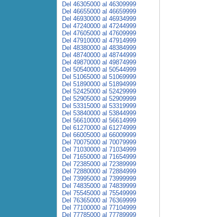
Del 46305000 al 46309999
Del 46655000 al 46659999
Del 46930000 al 46934999
Del 47240000 al 47244999
Del 47605000 al 47609999
Del 47910000 al 47914999
Del 48380000 al 48384999
Del 48740000 al 48744999
Del 49870000 al 49874999
Del 50540000 al 50544999
Del 51065000 al 51069999
Del 51890000 al 51894999
Del 52425000 al 52429999
Del 52905000 al 52909999
Del 53315000 al 53319999
Del 53840000 al 53844999
Del 56610000 al 56614999
Del 61270000 al 61274999
Del 66005000 al 66009999
Del 70075000 al 70079999
Del 71030000 al 71034999
Del 71650000 al 71654999
Del 72385000 al 72389999
Del 72880000 al 72884999
Del 73995000 al 73999999
Del 74835000 al 74839999
Del 75545000 al 75549999
Del 76365000 al 76369999
Del 77100000 al 77104999
Del 77785000 al 77789999