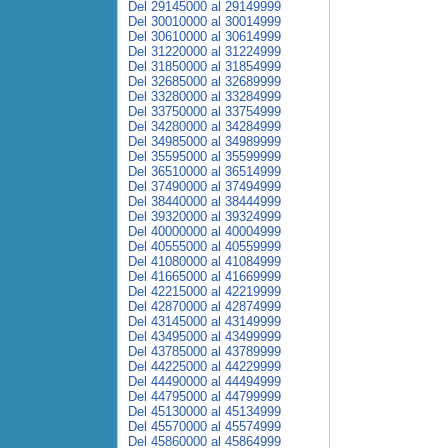
Del 29145000 al 29149999
Del 30010000 al 30014999
Del 30610000 al 30614999
Del 31220000 al 31224999
Del 31850000 al 31854999
Del 32685000 al 32689999
Del 33280000 al 33284999
Del 33750000 al 33754999
Del 34280000 al 34284999
Del 34985000 al 34989999
Del 35595000 al 35599999
Del 36510000 al 36514999
Del 37490000 al 37494999
Del 38440000 al 38444999
Del 39320000 al 39324999
Del 40000000 al 40004999
Del 40555000 al 40559999
Del 41080000 al 41084999
Del 41665000 al 41669999
Del 42215000 al 42219999
Del 42870000 al 42874999
Del 43145000 al 43149999
Del 43495000 al 43499999
Del 43785000 al 43789999
Del 44225000 al 44229999
Del 44490000 al 44494999
Del 44795000 al 44799999
Del 45130000 al 45134999
Del 45570000 al 45574999
Del 45860000 al 45864999