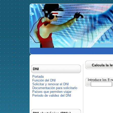
Calcula la l
DNI
Portada
Introduce los 8 
Función del DNI
Solicitar y renovar el DNI
Documentación para solicitarlo
Países que permiten viajar
Periodo de validez del DNI