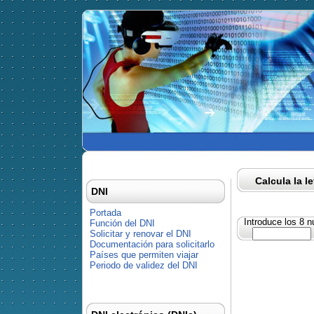
Calcula la l
DNI
Portada
Introduce los 8 
Función del DNI
Solicitar y renovar el DNI
Documentación para solicitarlo
Países que permiten viajar
Periodo de validez del DNI