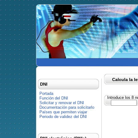
Calcula la l
DNI
Portada
Introduce los 8 
Función del DNI
Solicitar y renovar el DNI
Documentación para solicitarlo
Países que permiten viajar
Periodo de validez del DNI