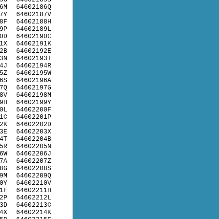
6M
64602186Q
7Y
64602187V
8F
64602188H
9P
64602189L
0D
64602190C
1X
64602191K
2B
64602192E
3N
64602193T
4J
64602194R
5Z
64602195W
6S
64602196A
7Q
64602197G
8V
64602198M
9H
64602199Y
0L
64602200F
1C
64602201P
2K
64602202D
3E
64602203X
4T
64602204B
5R
64602205N
6W
64602206J
7A
64602207Z
8G
64602208S
9M
64602209Q
0Y
64602210V
1F
64602211H
2P
64602212L
3D
64602213C
4X
64602214K