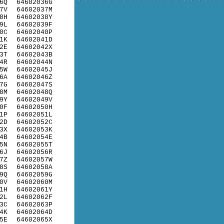
6Q
64602036G
7V
64602037M
8H
64602038Y
9L
64602039F
0C
64602040P
1K
64602041D
2E
64602042X
3T
64602043B
4R
64602044N
5W
64602045J
6A
64602046Z
7G
64602047S
8M
64602048Q
9Y
64602049V
0F
64602050H
1P
64602051L
2D
64602052C
3X
64602053K
4B
64602054E
5N
64602055T
6J
64602056R
7Z
64602057W
8S
64602058A
9Q
64602059G
0V
64602060M
1H
64602061Y
2L
64602062F
3C
64602063P
4K
64602064D
5E
64602065X