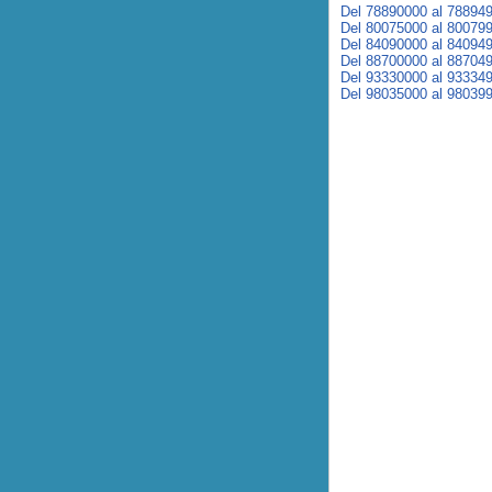
Del 78890000 al 78894
Del 80075000 al 80079
Del 84090000 al 84094
Del 88700000 al 88704
Del 93330000 al 93334
Del 98035000 al 98039