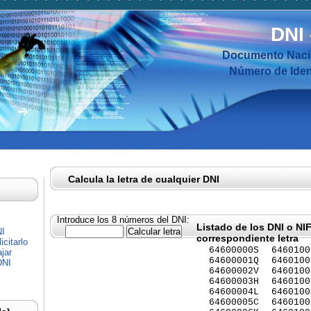
DNI
Documento Nacio
Número de Ident
Calcula la letra de cualquier DNI
Introduce los 8 números del DNI:
Listado de los DNI o NI
NI
correspondiente letra
citarlo
64600000S
6460100
jar
64600001Q
6460100
DNI
64600002V
6460100
64600003H
6460100
64600004L
6460100
64600005C
6460100