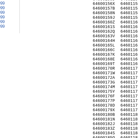
999
64600156X
6460115
999
64600157B
6460115
999
64600158N
6460115
999
64600159J
6460115
999
64600160Z
6460116
999
64600161S
6460116
64600162Q
6460116
64600163V
6460116
64600164H
6460116
64600165L
6460116
64600166C
6460116
64600167K
6460116
64600168E
6460116
64600169T
6460116
64600170R
6460117
64600171W
6460117
64600172A
6460117
64600173G
6460117
64600174M
6460117
64600175Y
6460117
64600176F
6460117
64600177P
6460117
64600178D
6460117
64600179X
6460117
64600180B
6460118
64600181N
6460118
64600182J
6460118
64600183Z
6460118
64600184S
6460118
64600185Q
6460118