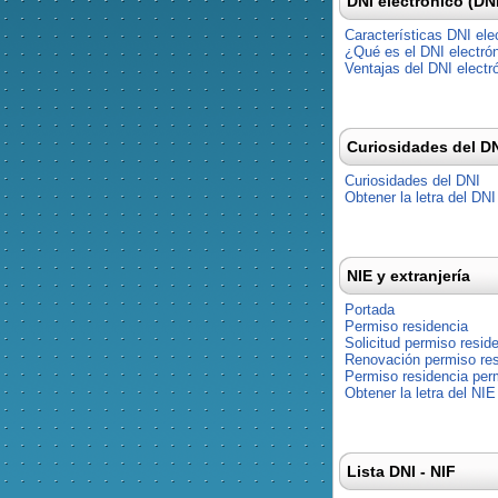
DNI electrónico (DN
Características DNI ele
¿Qué es el DNI electró
Ventajas del DNI electr
Curiosidades del D
Curiosidades del DNI
Obtener la letra del DNI
NIE y extranjería
Portada
Permiso residencia
Solicitud permiso resid
Renovación permiso res
Permiso residencia pe
Obtener la letra del NIE
Lista DNI - NIF