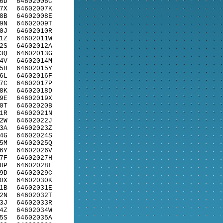
6D
64602006C
7X
64602007K
8B
64602008E
9N
64602009T
0J
64602010R
1Z
64602011W
2S
64602012A
3Q
64602013G
4V
64602014M
5H
64602015Y
6L
64602016F
7C
64602017P
8K
64602018D
9E
64602019X
0T
64602020B
1R
64602021N
2W
64602022J
3A
64602023Z
4G
64602024S
5M
64602025Q
6Y
64602026V
7F
64602027H
8P
64602028L
9D
64602029C
0X
64602030K
1B
64602031E
2N
64602032T
3J
64602033R
4Z
64602034W
5S
64602035A