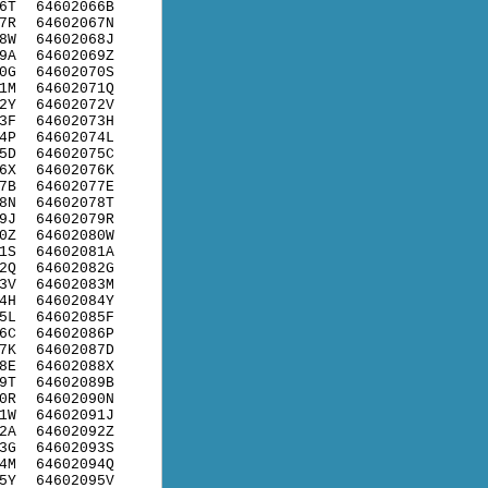
6T
64602066B
7R
64602067N
8W
64602068J
9A
64602069Z
0G
64602070S
1M
64602071Q
2Y
64602072V
3F
64602073H
4P
64602074L
5D
64602075C
6X
64602076K
7B
64602077E
8N
64602078T
9J
64602079R
0Z
64602080W
1S
64602081A
2Q
64602082G
3V
64602083M
4H
64602084Y
5L
64602085F
6C
64602086P
7K
64602087D
8E
64602088X
9T
64602089B
0R
64602090N
1W
64602091J
2A
64602092Z
3G
64602093S
4M
64602094Q
5Y
64602095V