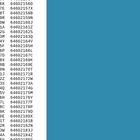
6K
64602156D
7E
64602157X
8T
64602158B
9R
64602159N
0W
64602160J
1A
64602161Z
2G
64602162S
3M
64602163Q
4Y
64602164V
5F
64602165H
6P
64602166L
7D
64602167C
8X
64602168K
9B
64602169E
0N
64602170T
1J
64602171R
2Z
64602172W
3S
64602173A
4Q
64602174G
5V
64602175M
6H
64602176Y
7L
64602177F
8C
64602178P
9K
64602179D
0E
64602180X
1T
64602181B
2R
64602182N
3W
64602183J
4A
64602184Z
5G
64602185S