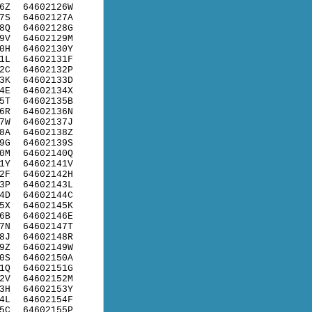
6Z
64602126W
7S
64602127A
8Q
64602128G
9V
64602129M
0H
64602130Y
1L
64602131F
2C
64602132P
3K
64602133D
4E
64602134X
5T
64602135B
6R
64602136N
7W
64602137J
8A
64602138Z
9G
64602139S
0M
64602140Q
1Y
64602141V
2F
64602142H
3P
64602143L
4D
64602144C
5X
64602145K
6B
64602146E
7N
64602147T
8J
64602148R
9Z
64602149W
0S
64602150A
1Q
64602151G
2V
64602152M
3H
64602153Y
4L
64602154F
5C
64602155P