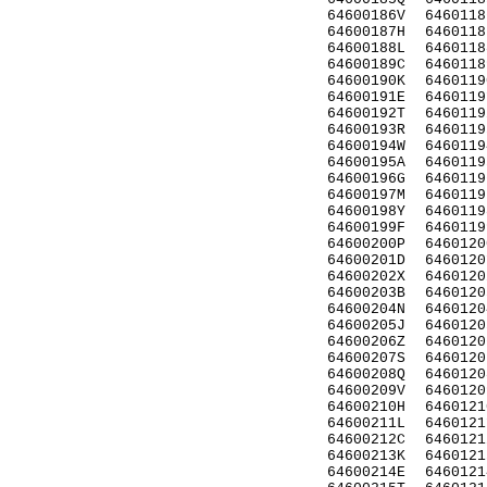
64600186V
6460118
64600187H
6460118
64600188L
6460118
64600189C
6460118
64600190K
6460119
64600191E
6460119
64600192T
6460119
64600193R
6460119
64600194W
6460119
64600195A
6460119
64600196G
6460119
64600197M
6460119
64600198Y
6460119
64600199F
6460119
64600200P
6460120
64600201D
6460120
64600202X
6460120
64600203B
6460120
64600204N
6460120
64600205J
6460120
64600206Z
6460120
64600207S
6460120
64600208Q
6460120
64600209V
6460120
64600210H
6460121
64600211L
6460121
64600212C
6460121
64600213K
6460121
64600214E
6460121