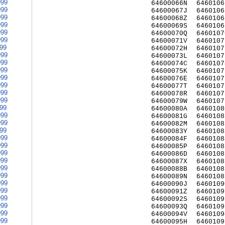
999
64600066N
6460106
999
64600067J
6460106
999
64600068Z
6460106
999
64600069S
6460106
999
64600070Q
6460107
999
64600071V
6460107
999
64600072H
6460107
999
64600073L
6460107
999
64600074C
6460107
999
64600075K
6460107
999
64600076E
6460107
999
64600077T
6460107
999
64600078R
6460107
999
64600079W
6460107
999
64600080A
6460108
999
64600081G
6460108
999
64600082M
6460108
999
64600083Y
6460108
999
64600084F
6460108
999
64600085P
6460108
999
64600086D
6460108
999
64600087X
6460108
999
64600088B
6460108
999
64600089N
6460108
999
64600090J
6460109
999
64600091Z
6460109
999
64600092S
6460109
999
64600093Q
6460109
999
64600094V
6460109
999
64600095H
6460109