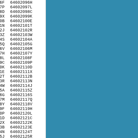
6F
64602096H
7P
64602097L
8D
64602098C
9X
64602099K
0B
64602100E
1N
64602101T
2J
64602102R
3Z
64602103W
4S
64602104A
5Q
64602105G
6V
64602106M
7H
64602107Y
8L
64602108F
9C
64602109P
0K
64602110D
1E
64602111X
2T
64602112B
3R
64602113N
4W
64602114J
5A
64602115Z
6G
64602116S
7M
64602117Q
8Y
64602118V
9F
64602119H
0P
64602120L
1D
64602121C
2X
64602122K
3B
64602123E
4N
64602124T
5J
64602125R