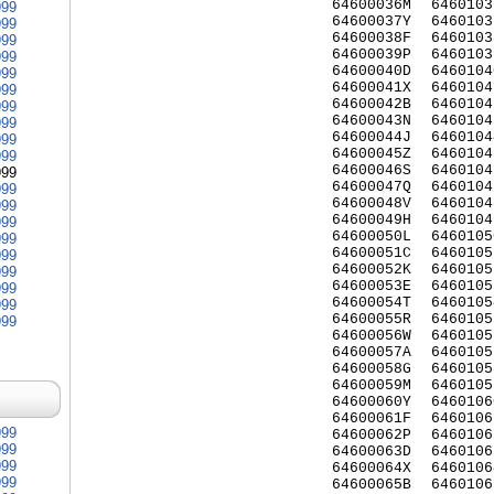
64600036M
6460103
999
64600037Y
6460103
999
64600038F
6460103
999
64600039P
6460103
999
64600040D
6460104
999
64600041X
6460104
999
64600042B
6460104
999
64600043N
6460104
999
64600044J
6460104
999
64600045Z
6460104
999
64600046S
6460104
999
64600047Q
6460104
999
64600048V
6460104
999
64600049H
6460104
999
64600050L
6460105
999
64600051C
6460105
999
64600052K
6460105
999
64600053E
6460105
999
64600054T
6460105
999
64600055R
6460105
999
64600056W
6460105
64600057A
6460105
64600058G
6460105
64600059M
6460105
64600060Y
6460106
64600061F
6460106
999
64600062P
6460106
999
64600063D
6460106
999
64600064X
6460106
999
64600065B
6460106