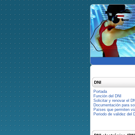
DNI
Portada
Función del DNI
Solicitar y renovar el D
Documentación para soli
Países que permiten via
Periodo de validez del 