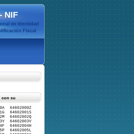
-
NIF
nal de Identidad
ificación Fiscal
F con su
0A
64602000Z
1G
64602001S
2M
64602002Q
3Y
64602003V
4F
64602004H
5P
64602005L