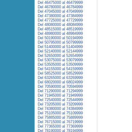
Del 46475000 al 46479999
Del 46780000 al 46784999
Del 47045000 al 47049999
Del 47380000 al 47384999
Del 47725000 al 47729999
Del 48080000 al 48084999
Del 48515000 al 48519999
Del 48980000 al 48984999
Del 50190000 al 50194999
Del 50795000 al 50799999
Del 51400000 al 51404999
Del 52140000 al 52144999
Del 52650000 al 52654999
Del 53075000 al 53079999
Del 53505000 al 53509999
Del 54155000 al 54159999
Del 58525000 al 58529999
Del 63265000 al 63269999
Del 68020000 al 68024999
Del 70590000 al 70594999
Del 71290000 al 71294999
Del 71945000 al 71949999
Del 72540000 al 72544999
Del 73205000 al 73209999
Del 74380000 al 74384999
Del 75105000 al 75109999
Del 75885000 al 75889999
Del 76715000 al 76719999
Del 77365000 al 77369999
Del 78190000 al 78194999