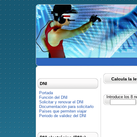
Calcula la l
DNI
Portada
Introduce los 8 
Función del DNI
Solicitar y renovar el DNI
Documentación para solicitarlo
Países que permiten viajar
Periodo de validez del DNI