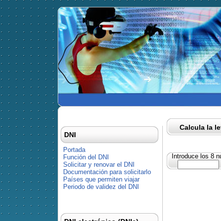
Calcula la l
DNI
Portada
Introduce los 8 
Función del DNI
Solicitar y renovar el DNI
Documentación para solicitarlo
Países que permiten viajar
Periodo de validez del DNI