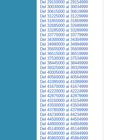
Del 29150000 al 29154999
Del 30030000 al 30034999
Del 30615000 al 30619999
Del 31225000 al 31229999
Del 31855000 al 31859999
Del 32685000 al 32689999
Del 33285000 al 33289999
Del 33775000 al 33779999
Del 34300000 al 34304999
Del 34990000 al 34994999
Del 35605000 al 35609999
Del 36515000 al 36519999
Del 37530000 al 37534999
Del 38445000 al 38449999
Del 39325000 al 39329999
Del 40005000 al 40009999
Del 40560000 al 40564999
Del 41085000 al 41089999
Del 41670000 al 41674999
Del 42220000 al 42224999
Del 42875000 al 42879999
Del 43150000 al 43154999
Del 43500000 al 43504999
Del 43785000 al 43789999
Del 44230000 al 44234999
Del 44500000 al 44504999
Del 44800000 al 44804999
Del 45140000 al 45144999
Del 45580000 al 45584999
Del 45860000 al 45864999