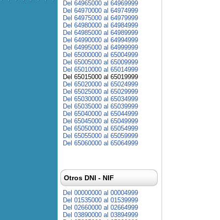
Del 64965000 al 64969999
Del 64970000 al 64974999
Del 64975000 al 64979999
Del 64980000 al 64984999
Del 64985000 al 64989999
Del 64990000 al 64994999
Del 64995000 al 64999999
Del 65000000 al 65004999
Del 65005000 al 65009999
Del 65010000 al 65014999
Del 65015000 al 65019999
Del 65020000 al 65024999
Del 65025000 al 65029999
Del 65030000 al 65034999
Del 65035000 al 65039999
Del 65040000 al 65044999
Del 65045000 al 65049999
Del 65050000 al 65054999
Del 65055000 al 65059999
Del 65060000 al 65064999
Otros DNI - NIF
Del 00000000 al 00004999
Del 01535000 al 01539999
Del 02660000 al 02664999
Del 03890000 al 03894999