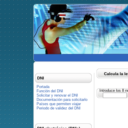
Calcula la l
DNI
Portada
Introduce los 8 
Función del DNI
Solicitar y renovar el DNI
Documentación para solicitarlo
Países que permiten viajar
Periodo de validez del DNI