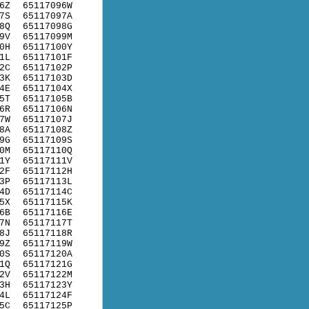
6Z
65117096W
7S
65117097A
8Q
65117098G
9V
65117099M
0H
65117100Y
1L
65117101F
2C
65117102P
3K
65117103D
4E
65117104X
5T
65117105B
6R
65117106N
7W
65117107J
8A
65117108Z
9G
65117109S
0M
65117110Q
1Y
65117111V
2F
65117112H
3P
65117113L
4D
65117114C
5X
65117115K
6B
65117116E
7N
65117117T
8J
65117118R
9Z
65117119W
0S
65117120A
1Q
65117121G
2V
65117122M
3H
65117123Y
4L
65117124F
5C
65117125P