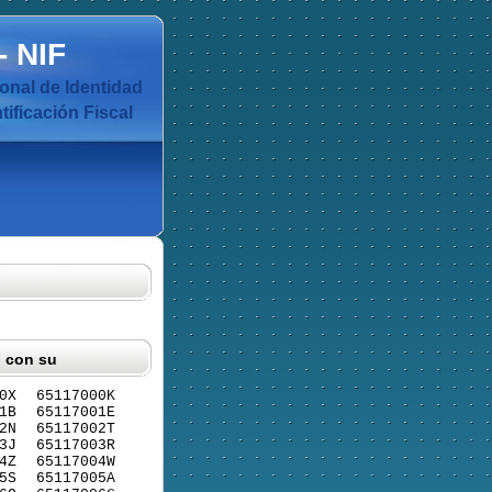
-
NIF
nal de Identidad
ificación Fiscal
F con su
0X
65117000K
1B
65117001E
2N
65117002T
3J
65117003R
4Z
65117004W
5S
65117005A