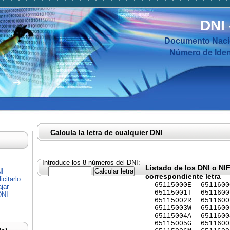
DNI
Documento Nacio
Número de Ident
Calcula la letra de cualquier DNI
Introduce los 8 números del DNI:
Listado de los DNI o NI
NI
correspondiente letra
citarlo
65115000E
6511600
jar
65115001T
6511600
DNI
65115002R
6511600
65115003W
6511600
65115004A
6511600
65115005G
6511600