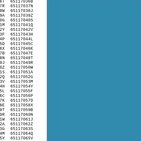
6T
65117036B
7R
65117037N
8W
65117038J
9A
65117039Z
0G
65117040S
1M
65117041Q
2Y
65117042V
3F
65117043H
4P
65117044L
5D
65117045C
6X
65117046K
7B
65117047E
8N
65117048T
9J
65117049R
0Z
65117050W
1S
65117051A
2Q
65117052G
3V
65117053M
4H
65117054Y
5L
65117055F
6C
65117056P
7K
65117057D
8E
65117058X
9T
65117059B
0R
65117060N
1W
65117061J
2A
65117062Z
3G
65117063S
4M
65117064Q
5Y
65117065V