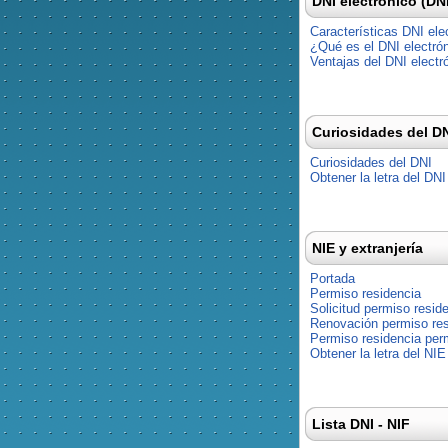
DNI electrónico (DN
Características DNI ele
¿Qué es el DNI electró
Ventajas del DNI electr
Curiosidades del D
Curiosidades del DNI
Obtener la letra del DNI
NIE y extranjería
Portada
Permiso residencia
Solicitud permiso resid
Renovación permiso res
Permiso residencia pe
Obtener la letra del NIE
Lista DNI - NIF