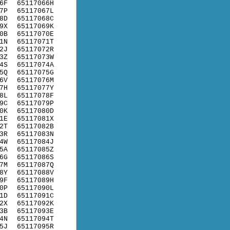
6F
65117066H
7P
65117067L
8D
65117068C
9X
65117069K
0B
65117070E
1N
65117071T
2J
65117072R
3Z
65117073W
4S
65117074A
5Q
65117075G
6V
65117076M
7H
65117077Y
8L
65117078F
9C
65117079P
0K
65117080D
1E
65117081X
2T
65117082B
3R
65117083N
4W
65117084J
5A
65117085Z
6G
65117086S
7M
65117087Q
8Y
65117088V
9F
65117089H
0P
65117090L
1D
65117091C
2X
65117092K
3B
65117093E
4N
65117094T
5J
65117095R