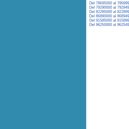
Del 78695000 al 78699
Del 79290000 al 79294
Del 82285000 al 82289
Del 86890000 al 86894
Del 91585000 al 91589
Del 96250000 al 96254