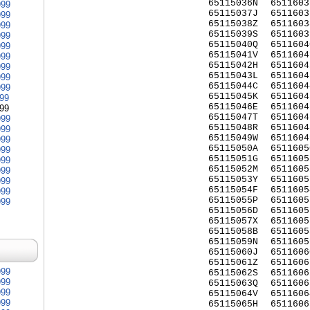
65115036N
6511603
999
65115037J
6511603
999
65115038Z
6511603
999
65115039S
6511603
999
65115040Q
6511604
999
65115041V
6511604
999
65115042H
6511604
999
65115043L
6511604
999
65115044C
6511604
999
65115045K
6511604
999
65115046E
6511604
999
65115047T
6511604
999
65115048R
6511604
999
65115049W
6511604
999
65115050A
6511605
999
65115051G
6511605
999
65115052M
6511605
999
65115053Y
6511605
999
65115054F
6511605
999
65115055P
6511605
999
65115056D
6511605
65115057X
6511605
65115058B
6511605
65115059N
6511605
65115060J
6511606
65115061Z
6511606
999
65115062S
6511606
999
65115063Q
6511606
999
65115064V
6511606
999
65115065H
6511606