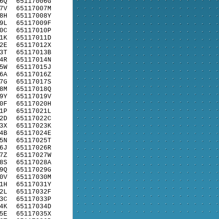
6Q
65117006G
7V
65117007M
8H
65117008Y
9L
65117009F
0C
65117010P
1K
65117011D
2E
65117012X
3T
65117013B
4R
65117014N
5W
65117015J
6A
65117016Z
7G
65117017S
8M
65117018Q
9Y
65117019V
0F
65117020H
1P
65117021L
2D
65117022C
3X
65117023K
4B
65117024E
5N
65117025T
6J
65117026R
7Z
65117027W
8S
65117028A
9Q
65117029G
0V
65117030M
1H
65117031Y
2L
65117032F
3C
65117033P
4K
65117034D
5E
65117035X