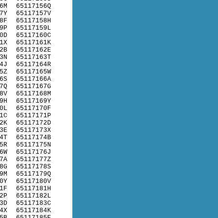
6M
65117156Q
7Y
65117157V
8F
65117158H
9P
65117159L
0D
65117160C
1X
65117161K
2B
65117162E
3N
65117163T
4J
65117164R
5Z
65117165W
6S
65117166A
7Q
65117167G
8V
65117168M
9H
65117169Y
0L
65117170F
1C
65117171P
2K
65117172D
3E
65117173X
4T
65117174B
5R
65117175N
6W
65117176J
7A
65117177Z
8G
65117178S
9M
65117179Q
0Y
65117180V
1F
65117181H
2P
65117182L
3D
65117183C
4X
65117184K
5B
65117185E