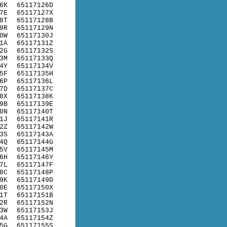
6K
65117126D
7E
65117127X
8T
65117128B
9R
65117129N
0W
65117130J
1A
65117131Z
2G
65117132S
3M
65117133Q
4Y
65117134V
5F
65117135H
6P
65117136L
7D
65117137C
8X
65117138K
9B
65117139E
0N
65117140T
1J
65117141R
2Z
65117142W
3S
65117143A
4Q
65117144G
5V
65117145M
6H
65117146Y
7L
65117147F
8C
65117148P
9K
65117149D
0E
65117150X
1T
65117151B
2R
65117152N
3W
65117153J
4A
65117154Z
5G
65117155S