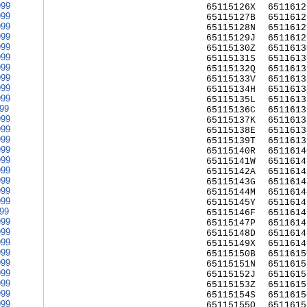
999
65115126X
6511612
999
65115127B
6511612
999
65115128N
6511612
999
65115129J
6511612
999
65115130Z
6511613
999
65115131S
6511613
999
65115132Q
6511613
999
65115133V
6511613
999
65115134H
6511613
999
65115135L
6511613
999
65115136C
6511613
999
65115137K
6511613
999
65115138E
6511613
999
65115139T
6511613
999
65115140R
6511614
999
65115141W
6511614
999
65115142A
6511614
999
65115143G
6511614
999
65115144M
6511614
999
65115145Y
6511614
999
65115146F
6511614
999
65115147P
6511614
999
65115148D
6511614
999
65115149X
6511614
999
65115150B
6511615
999
65115151N
6511615
999
65115152J
6511615
999
65115153Z
6511615
999
65115154S
6511615
999
65115155Q
6511615