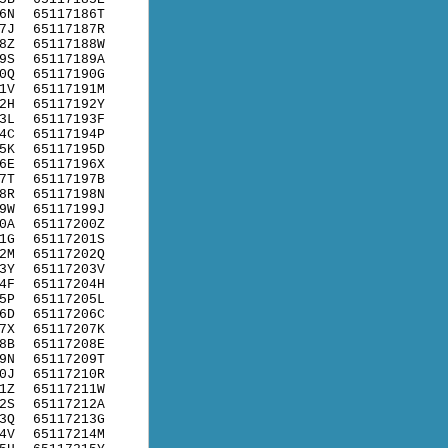
6N
65117186T
7J
65117187R
8Z
65117188W
9S
65117189A
0Q
65117190G
1V
65117191M
2H
65117192Y
3L
65117193F
4C
65117194P
5K
65117195D
6E
65117196X
7T
65117197B
8R
65117198N
9W
65117199J
0A
65117200Z
1G
65117201S
2M
65117202Q
3Y
65117203V
4F
65117204H
5P
65117205L
6D
65117206C
7X
65117207K
8B
65117208E
9N
65117209T
0J
65117210R
1Z
65117211W
2S
65117212A
3Q
65117213G
4V
65117214M