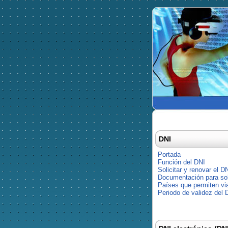
DNI
Portada
Función del DNI
Solicitar y renovar el D
Documentación para soli
Países que permiten via
Periodo de validez del 