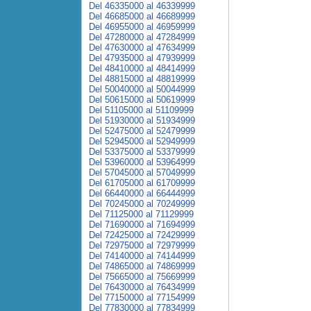
Del 46335000 al 46339999
Del 46685000 al 46689999
Del 46955000 al 46959999
Del 47280000 al 47284999
Del 47630000 al 47634999
Del 47935000 al 47939999
Del 48410000 al 48414999
Del 48815000 al 48819999
Del 50040000 al 50044999
Del 50615000 al 50619999
Del 51105000 al 51109999
Del 51930000 al 51934999
Del 52475000 al 52479999
Del 52945000 al 52949999
Del 53375000 al 53379999
Del 53960000 al 53964999
Del 57045000 al 57049999
Del 61705000 al 61709999
Del 66440000 al 66444999
Del 70245000 al 70249999
Del 71125000 al 71129999
Del 71690000 al 71694999
Del 72425000 al 72429999
Del 72975000 al 72979999
Del 74140000 al 74144999
Del 74865000 al 74869999
Del 75665000 al 75669999
Del 76430000 al 76434999
Del 77150000 al 77154999
Del 77830000 al 77834999