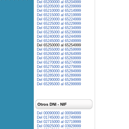
Del 65200000 al 65204999
Del 65205000 al 65209999
Del 65210000 al 65214999
Del 65215000 al 65219999
Del 65220000 al 65224999
Del 65225000 al 65229999
Del 65230000 al 65234999
Del 65235000 al 65239999
Del 65240000 al 65244999
Del 65245000 al 65249999
Del 65250000 al 65254999
Del 65255000 al 65259999
Del 65260000 al 65264999
Del 65265000 al 65269999
Del 65270000 al 65274999
Del 65275000 al 65279999
Del 65280000 al 65284999
Del 65285000 al 65289999
Del 65290000 al 65294999
Del 65295000 al 65299999
Otros DNI - NIF
Del 00090000 al 00094999
Del 01745000 al 01749999
Del 02715000 al 02719999
Del 03925000 al 03929999