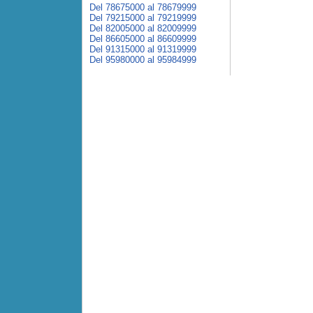
Del 78675000 al 78679999
Del 79215000 al 79219999
Del 82005000 al 82009999
Del 86605000 al 86609999
Del 91315000 al 91319999
Del 95980000 al 95984999