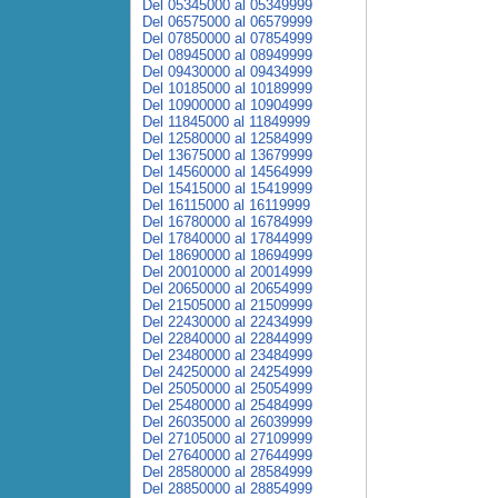
Del 05345000 al 05349999
Del 06575000 al 06579999
Del 07850000 al 07854999
Del 08945000 al 08949999
Del 09430000 al 09434999
Del 10185000 al 10189999
Del 10900000 al 10904999
Del 11845000 al 11849999
Del 12580000 al 12584999
Del 13675000 al 13679999
Del 14560000 al 14564999
Del 15415000 al 15419999
Del 16115000 al 16119999
Del 16780000 al 16784999
Del 17840000 al 17844999
Del 18690000 al 18694999
Del 20010000 al 20014999
Del 20650000 al 20654999
Del 21505000 al 21509999
Del 22430000 al 22434999
Del 22840000 al 22844999
Del 23480000 al 23484999
Del 24250000 al 24254999
Del 25050000 al 25054999
Del 25480000 al 25484999
Del 26035000 al 26039999
Del 27105000 al 27109999
Del 27640000 al 27644999
Del 28580000 al 28584999
Del 28850000 al 28854999