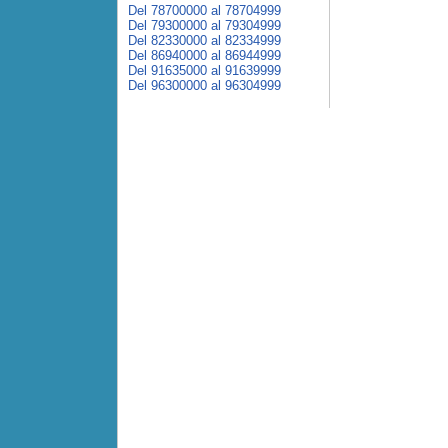
Del 78700000 al 78704999
Del 79300000 al 79304999
Del 82330000 al 82334999
Del 86940000 al 86944999
Del 91635000 al 91639999
Del 96300000 al 96304999