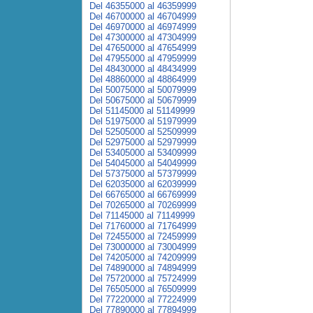
Del 46355000 al 46359999
Del 46700000 al 46704999
Del 46970000 al 46974999
Del 47300000 al 47304999
Del 47650000 al 47654999
Del 47955000 al 47959999
Del 48430000 al 48434999
Del 48860000 al 48864999
Del 50075000 al 50079999
Del 50675000 al 50679999
Del 51145000 al 51149999
Del 51975000 al 51979999
Del 52505000 al 52509999
Del 52975000 al 52979999
Del 53405000 al 53409999
Del 54045000 al 54049999
Del 57375000 al 57379999
Del 62035000 al 62039999
Del 66765000 al 66769999
Del 70265000 al 70269999
Del 71145000 al 71149999
Del 71760000 al 71764999
Del 72455000 al 72459999
Del 73000000 al 73004999
Del 74205000 al 74209999
Del 74890000 al 74894999
Del 75720000 al 75724999
Del 76505000 al 76509999
Del 77220000 al 77224999
Del 77890000 al 77894999