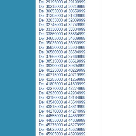
Del 29195000 al 29199999
Del 30215000 al 30219999
Del 30655000 al 30659999
Del 31305000 al 31309999
Del 32035000 al 32039999
Del 32745000 al 32749999
Del 33330000 al 33334999
Del 33860000 al 33864999
Del 34605000 al 34609999
Del 35035000 al 35039999
Del 35930000 al 35934999
Del 36580000 al 36584999
Del 37665000 al 37669999
Del 38515000 al 38519999
Del 39390000 al 39394999
Del 40225000 al 40229999
Del 40715000 al 40719999
Del 41255000 al 41259999
Del 41805000 al 41809999
Del 42270000 al 42274999
Del 42930000 al 42934999
Del 43180000 al 43184999
Del 43540000 al 43544999
Del 43815000 al 43819999
Del 44270000 al 44274999
Del 44555000 al 44559999
Del 44835000 al 44839999
Del 45275000 al 45279999
Del 45625000 al 45629999
Del 45905000 al 45909999