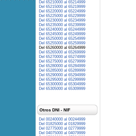
Del 65210000 al 65214999
Del 65215000 al 65219999
Del 65220000 al 65224999
Del 65225000 al 65229999
Del 65230000 al 65234999
Del 65235000 al 65239999
Del 65240000 al 65244999
Del 65245000 al 65249999
Del 65250000 al 65254999
Del 65255000 al 65259999
Del 65260000 al 65264999
Del 65265000 al 65269999
Del 65270000 al 65274999
Del 65275000 al 65279999
Del 65280000 al 65284999
Del 65285000 al 65289999
Del 65290000 al 65294999
Del 65295000 al 65299999
Del 65300000 al 65304999
Del 65305000 al 65309999
Otros DNI - NIF
Del 00240000 al 00244999
Del 01825000 al 01829999
Del 02775000 al 02779999
Del 04075000 al 04079999