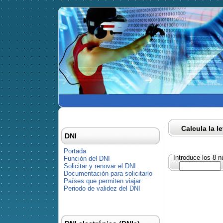
Calcula la l
DNI
Portada
Introduce los 8 
Función del DNI
Solicitar y renovar el DNI
Documentación para solicitarlo
Países que permiten viajar
Periodo de validez del DNI