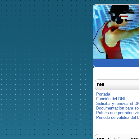
DNI
Portada
Función del DNI
Solicitar y renovar el D
Documentación para soli
Países que permiten via
Periodo de validez del 