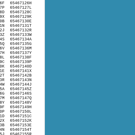
6F
65467126H
7P
65467127L
8D
65467128C
9X
65467129K
0B
65467130E
1N
65467131T
2J
65467132R
3Z
65467133W
4S
65467134A
5Q
65467135G
6V
65467136M
7H
65467137Y
8L
65467138F
9C
65467139P
0K
65467140D
1E
65467141X
2T
65467142B
3R
65467143N
4W
65467144J
5A
65467145Z
6G
65467146S
7M
65467147Q
8Y
65467148V
9F
65467149H
0P
65467150L
1D
65467151C
2X
65467152K
3B
65467153E
4N
65467154T
5J
65467155R