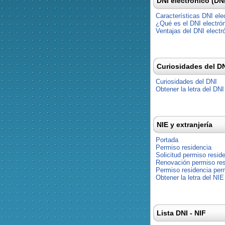
DNI electrónico (DN
Características DNI ele
¿Qué es el DNI electró
Ventajas del DNI electr
Curiosidades del D
Curiosidades del DNI
Obtener la letra del DNI
NIE y extranjería
Portada
Permiso residencia
Solicitud permiso resid
Renovación permiso res
Permiso residencia pe
Obtener la letra del NIE
Lista DNI - NIF