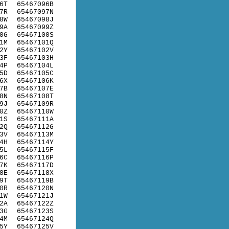
6T
65467096B
7R
65467097N
8W
65467098J
9A
65467099Z
0G
65467100S
1M
65467101Q
2Y
65467102V
3F
65467103H
4P
65467104L
5D
65467105C
6X
65467106K
7B
65467107E
8N
65467108T
9J
65467109R
0Z
65467110W
1S
65467111A
2Q
65467112G
3V
65467113M
4H
65467114Y
5L
65467115F
6C
65467116P
7K
65467117D
8E
65467118X
9T
65467119B
0R
65467120N
1W
65467121J
2A
65467122Z
3G
65467123S
4M
65467124Q
5Y
65467125V