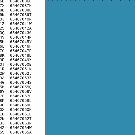
6D
65467036C
7X
65467037K
8B
65467038E
9N
65467039T
0J
65467040R
1Z
65467041W
2S
65467042A
3Q
65467043G
4V
65467044M
5H
65467045Y
6L
65467046F
7C
65467047P
8K
65467048D
9E
65467049X
0T
65467050B
1R
65467051N
2W
65467052J
3A
65467053Z
4G
65467054S
5M
65467055Q
6Y
65467056V
7F
65467057H
8P
65467058L
9D
65467059C
0X
65467060K
1B
65467061E
2N
65467062T
3J
65467063R
4Z
65467064W
5S
65467065A