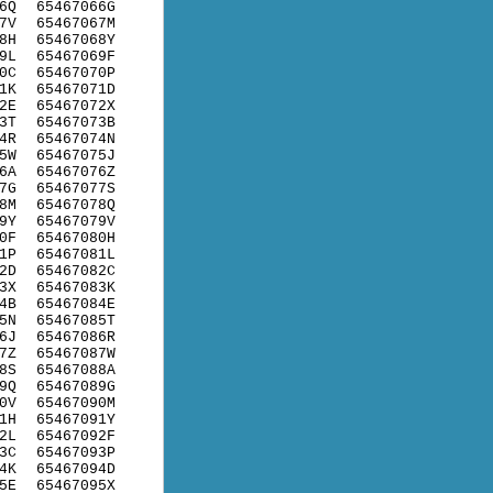
6Q
65467066G
7V
65467067M
8H
65467068Y
9L
65467069F
0C
65467070P
1K
65467071D
2E
65467072X
3T
65467073B
4R
65467074N
5W
65467075J
6A
65467076Z
7G
65467077S
8M
65467078Q
9Y
65467079V
0F
65467080H
1P
65467081L
2D
65467082C
3X
65467083K
4B
65467084E
5N
65467085T
6J
65467086R
7Z
65467087W
8S
65467088A
9Q
65467089G
0V
65467090M
1H
65467091Y
2L
65467092F
3C
65467093P
4K
65467094D
5E
65467095X