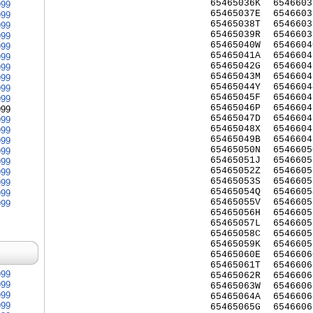
65465036K
6546603
999
65465037E
6546603
999
65465038T
6546603
999
65465039R
6546603
999
65465040W
6546604
999
65465041A
6546604
999
65465042G
6546604
999
65465043M
6546604
999
65465044Y
6546604
999
65465045F
6546604
999
65465046P
6546604
999
65465047D
6546604
999
65465048X
6546604
999
65465049B
6546604
999
65465050N
6546605
999
65465051J
6546605
999
65465052Z
6546605
999
65465053S
6546605
999
65465054Q
6546605
999
65465055V
6546605
999
65465056H
6546605
65465057L
6546605
65465058C
6546605
65465059K
6546605
65465060E
6546606
65465061T
6546606
999
65465062R
6546606
999
65465063W
6546606
999
65465064A
6546606
999
65465065G
6546606