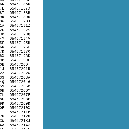
6K
65467186D
7E
65467187X
8T
65467188B
9R
65467189N
0W
65467190J
1A
65467191Z
2G
65467192S
3M
65467193Q
4Y
65467194V
5F
65467195H
6P
65467196L
7D
65467197C
8X
65467198K
9B
65467199E
0N
65467200T
1J
65467201R
2Z
65467202W
3S
65467203A
4Q
65467204G
5V
65467205M
6H
65467206Y
7L
65467207F
8C
65467208P
9K
65467209D
0E
65467210X
1T
65467211B
2R
65467212N
3W
65467213J
4A
65467214Z