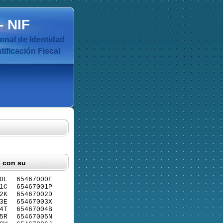
-
NIF
nal de Identidad
ificación Fiscal
F con su
0L
65467000F
1C
65467001P
2K
65467002D
3E
65467003X
4T
65467004B
5R
65467005N