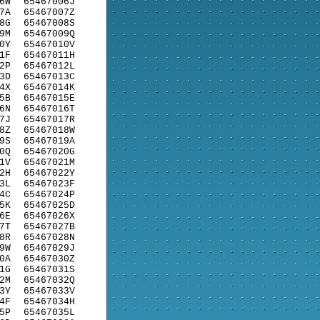
6W
65467006J
7A
65467007Z
8G
65467008S
9M
65467009Q
0Y
65467010V
1F
65467011H
2P
65467012L
3D
65467013C
4X
65467014K
5B
65467015E
6N
65467016T
7J
65467017R
8Z
65467018W
9S
65467019A
0Q
65467020G
1V
65467021M
2H
65467022Y
3L
65467023F
4C
65467024P
5K
65467025D
6E
65467026X
7T
65467027B
8R
65467028N
9W
65467029J
0A
65467030Z
1G
65467031S
2M
65467032Q
3Y
65467033V
4F
65467034H
5P
65467035L