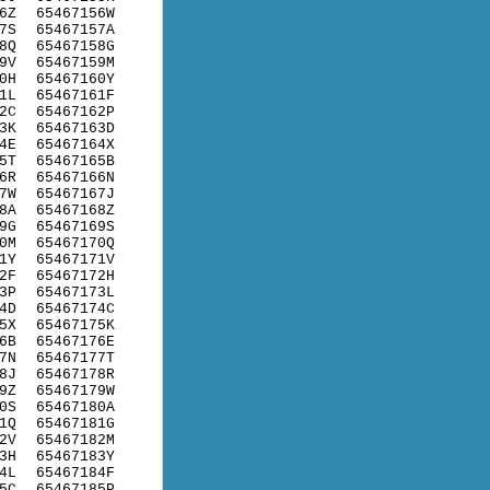
6Z
65467156W
7S
65467157A
8Q
65467158G
9V
65467159M
0H
65467160Y
1L
65467161F
2C
65467162P
3K
65467163D
4E
65467164X
5T
65467165B
6R
65467166N
7W
65467167J
8A
65467168Z
9G
65467169S
0M
65467170Q
1Y
65467171V
2F
65467172H
3P
65467173L
4D
65467174C
5X
65467175K
6B
65467176E
7N
65467177T
8J
65467178R
9Z
65467179W
0S
65467180A
1Q
65467181G
2V
65467182M
3H
65467183Y
4L
65467184F
5C
65467185P