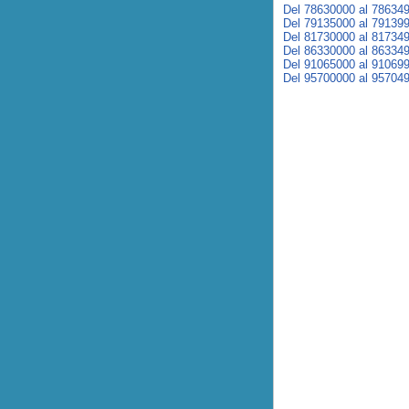
Del 78630000 al 78634
Del 79135000 al 79139
Del 81730000 al 81734
Del 86330000 al 86334
Del 91065000 al 91069
Del 95700000 al 95704