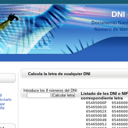
DNI
Documento Nacio
Número de Ident
Calcula la letra de cualquier DNI
Introduce los 8 números del DNI:
Listado de los DNI o NI
NI
correspondiente letra
citarlo
65465000P
6546600
jar
65465001D
6546600
DNI
65465002X
6546600
65465003B
6546600
65465004N
6546600
65465005J
6546600