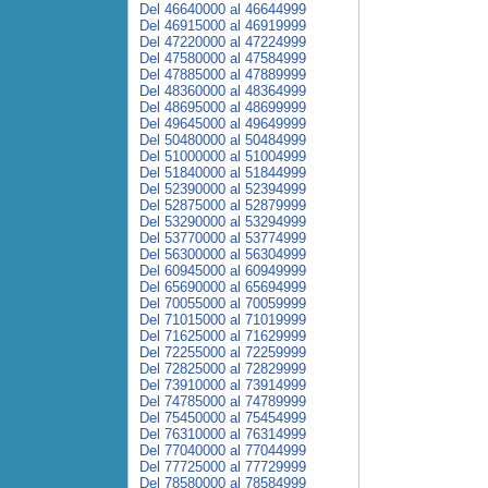
Del 46640000 al 46644999
Del 46915000 al 46919999
Del 47220000 al 47224999
Del 47580000 al 47584999
Del 47885000 al 47889999
Del 48360000 al 48364999
Del 48695000 al 48699999
Del 49645000 al 49649999
Del 50480000 al 50484999
Del 51000000 al 51004999
Del 51840000 al 51844999
Del 52390000 al 52394999
Del 52875000 al 52879999
Del 53290000 al 53294999
Del 53770000 al 53774999
Del 56300000 al 56304999
Del 60945000 al 60949999
Del 65690000 al 65694999
Del 70055000 al 70059999
Del 71015000 al 71019999
Del 71625000 al 71629999
Del 72255000 al 72259999
Del 72825000 al 72829999
Del 73910000 al 73914999
Del 74785000 al 74789999
Del 75450000 al 75454999
Del 76310000 al 76314999
Del 77040000 al 77044999
Del 77725000 al 77729999
Del 78580000 al 78584999