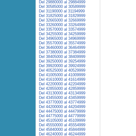
Del 29880000 al 29884999
Del 30585000 al 30589999
Del 31190000 al 31194999
Del 31825000 al 31829999
Del 32665000 al 32669999
Del 33260000 al 33264999
Del 33570000 al 33574999
Del 34255000 al 34259999
Del 34965000 al 34969999
Del 35570000 al 35574999
Del 36460000 al 36464999
Del 37380000 al 37384999
Del 38405000 al 38409999
Del 39250000 al 39254999
Del 39920000 al 39924999
Del 40525000 al 40529999
Del 41005000 al 41009999
Del 41610000 al 41614999
Del 42200000 al 42204999
Del 42855000 al 42859999
Del 43130000 al 43134999
Del 43455000 al 43459999
Del 43770000 al 43774999
Del 44200000 al 44204999
Del 44475000 al 44479999
Del 44775000 al 44779999
Del 45105000 al 45109999
Del 45550000 al 45554999
Del 45840000 al 45844999
Del 46240000 al 46244999