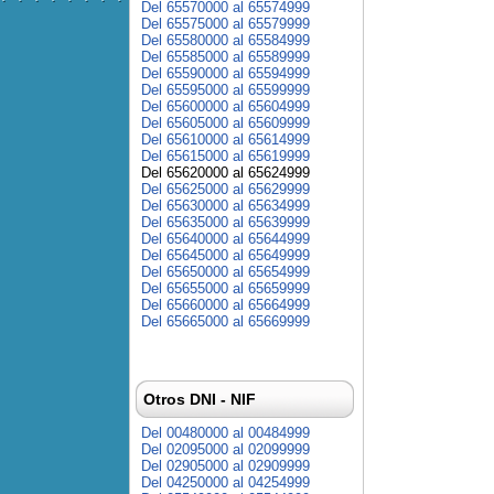
Del 65570000 al 65574999
Del 65575000 al 65579999
Del 65580000 al 65584999
Del 65585000 al 65589999
Del 65590000 al 65594999
Del 65595000 al 65599999
Del 65600000 al 65604999
Del 65605000 al 65609999
Del 65610000 al 65614999
Del 65615000 al 65619999
Del 65620000 al 65624999
Del 65625000 al 65629999
Del 65630000 al 65634999
Del 65635000 al 65639999
Del 65640000 al 65644999
Del 65645000 al 65649999
Del 65650000 al 65654999
Del 65655000 al 65659999
Del 65660000 al 65664999
Del 65665000 al 65669999
Otros DNI - NIF
Del 00480000 al 00484999
Del 02095000 al 02099999
Del 02905000 al 02909999
Del 04250000 al 04254999