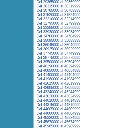
Del 29365000 al 29369999
Del 30315000 al 30319999
Del 30785000 al 30789999
Del 31520000 al 31524999
Del 32210000 al 32214999
Del 32795000 al 32799999
Del 33385000 al 33389999
Del 33930000 al 33934999
Del 34760000 al 34764999
Del 35095000 al 35099999
Del 36045000 al 36049999
Del 36925000 al 36929999
Del 37745000 al 37749999
Del 38775000 al 38779999
Del 39500000 al 39504999
Del 40290000 al 40294999
Del 40850000 al 40854999
Del 41400000 al 41404999
Del 41980000 al 41984999
Del 42615000 al 42619999
Del 42985000 al 42989999
Del 43240000 al 43244999
Del 43620000 al 43624999
Del 44010000 al 44014999
Del 44315000 al 44319999
Del 44605000 al 44609999
Del 44880000 al 44884999
Del 45320000 al 45324999
Del 45670000 al 45674999
Del 45985000 al 45989999