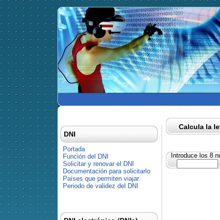
Calcula la l
DNI
Portada
Introduce los 8 
Función del DNI
Solicitar y renovar el DNI
Documentación para solicitarlo
Países que permiten viajar
Periodo de validez del DNI