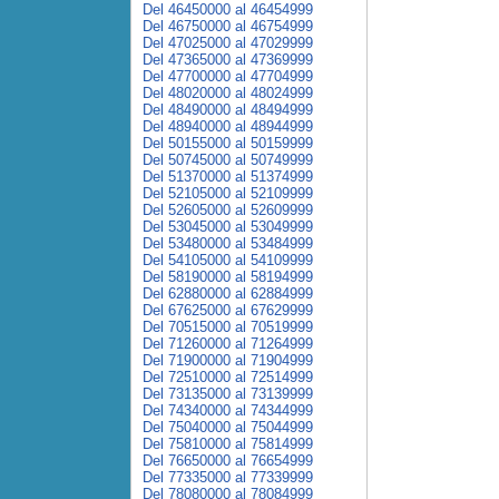
Del 46450000 al 46454999
Del 46750000 al 46754999
Del 47025000 al 47029999
Del 47365000 al 47369999
Del 47700000 al 47704999
Del 48020000 al 48024999
Del 48490000 al 48494999
Del 48940000 al 48944999
Del 50155000 al 50159999
Del 50745000 al 50749999
Del 51370000 al 51374999
Del 52105000 al 52109999
Del 52605000 al 52609999
Del 53045000 al 53049999
Del 53480000 al 53484999
Del 54105000 al 54109999
Del 58190000 al 58194999
Del 62880000 al 62884999
Del 67625000 al 67629999
Del 70515000 al 70519999
Del 71260000 al 71264999
Del 71900000 al 71904999
Del 72510000 al 72514999
Del 73135000 al 73139999
Del 74340000 al 74344999
Del 75040000 al 75044999
Del 75810000 al 75814999
Del 76650000 al 76654999
Del 77335000 al 77339999
Del 78080000 al 78084999