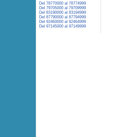
Del 78770000 al 78774999
Del 79705000 al 79709999
Del 83190000 al 83194999
Del 87790000 al 87794999
Del 92460000 al 92464999
Del 97145000 al 97149999