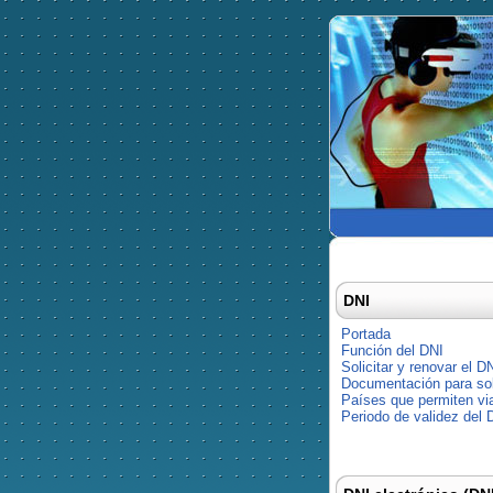
DNI
Portada
Función del DNI
Solicitar y renovar el D
Documentación para soli
Países que permiten via
Periodo de validez del 