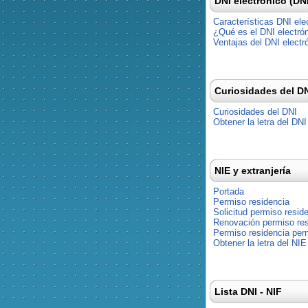
DNI electrónico (DN
Características DNI ele
¿Qué es el DNI electró
Ventajas del DNI electr
Curiosidades del D
Curiosidades del DNI
Obtener la letra del DNI
NIE y extranjería
Portada
Permiso residencia
Solicitud permiso resid
Renovación permiso res
Permiso residencia pe
Obtener la letra del NIE
Lista DNI - NIF