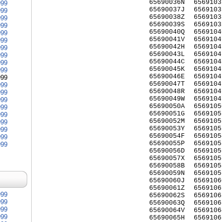
65690036N
6569103
999
65690037J
6569103
999
65690038Z
6569103
999
65690039S
6569103
999
65690040Q
6569104
999
65690041V
6569104
999
65690042H
6569104
999
65690043L
6569104
999
65690044C
6569104
999
65690045K
6569104
999
65690046E
6569104
999
65690047T
6569104
999
65690048R
6569104
999
65690049W
6569104
999
65690050A
6569105
999
65690051G
6569105
999
65690052M
6569105
999
65690053Y
6569105
999
65690054F
6569105
999
65690055P
6569105
999
65690056D
6569105
65690057X
6569105
65690058B
6569105
65690059N
6569105
65690060J
6569106
65690061Z
6569106
999
65690062S
6569106
999
65690063Q
6569106
999
65690064V
6569106
999
65690065H
6569106