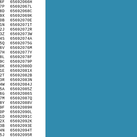
6F
65692066H
7P
65692067L
8D
65692068C
9X
65692069K
0B
65692070E
1N
65692071T
2J
65692072R
3Z
65692073W
4S
65692074A
5Q
65692075G
6V
65692076M
7H
65692077Y
8L
65692078F
9C
65692079P
0K
65692080D
1E
65692081X
2T
65692082B
3R
65692083N
4W
65692084J
5A
65692085Z
6G
65692086S
7M
65692087Q
8Y
65692088V
9F
65692089H
0P
65692090L
1D
65692091C
2X
65692092K
3B
65692093E
4N
65692094T
5J
65692095R