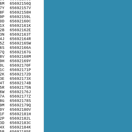
6M
65692156Q
7Y
65692157V
8F
65692158H
9P
65692159L
0D
65692160C
1X
65692161K
2B
65692162E
3N
65692163T
4J
65692164R
5Z
65692165W
6S
65692166A
7Q
65692167G
8V
65692168M
9H
65692169Y
0L
65692170F
1C
65692171P
2K
65692172D
3E
65692173X
4T
65692174B
5R
65692175N
6W
65692176J
7A
65692177Z
8G
65692178S
9M
65692179Q
0Y
65692180V
1F
65692181H
2P
65692182L
3D
65692183C
4X
65692184K
5B
65692185E