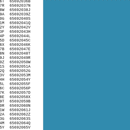
6T
65692036B
7R
65692037N
8W
65692038J
9A
65692039Z
0G
65692040S
1M
65692041Q
2Y
65692042V
3F
65692043H
4P
65692044L
5D
65692045C
6X
65692046K
7B
65692047E
8N
65692048T
9J
65692049R
0Z
65692050W
1S
65692051A
2Q
65692052G
3V
65692053M
4H
65692054Y
5L
65692055F
6C
65692056P
7K
65692057D
8E
65692058X
9T
65692059B
0R
65692060N
1W
65692061J
2A
65692062Z
3G
65692063S
4M
65692064Q
5Y
65692065V