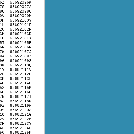
6Z
65692096W
7S
65692097A
8Q
65692098G
9V
65692099M
0H
65692100Y
1L
65692101F
2C
65692102P
3K
65692103D
4E
65692104X
5T
65692105B
6R
65692106N
7W
65692107J
8A
65692108Z
9G
65692109S
0M
65692110Q
1Y
65692111V
2F
65692112H
3P
65692113L
4D
65692114C
5X
65692115K
6B
65692116E
7N
65692117T
8J
65692118R
9Z
65692119W
0S
65692120A
1Q
65692121G
2V
65692122M
3H
65692123Y
4L
65692124F
5C
65692125P