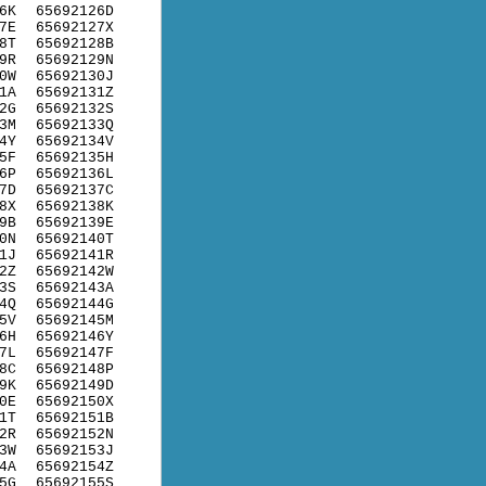
6K
65692126D
7E
65692127X
8T
65692128B
9R
65692129N
0W
65692130J
1A
65692131Z
2G
65692132S
3M
65692133Q
4Y
65692134V
5F
65692135H
6P
65692136L
7D
65692137C
8X
65692138K
9B
65692139E
0N
65692140T
1J
65692141R
2Z
65692142W
3S
65692143A
4Q
65692144G
5V
65692145M
6H
65692146Y
7L
65692147F
8C
65692148P
9K
65692149D
0E
65692150X
1T
65692151B
2R
65692152N
3W
65692153J
4A
65692154Z
5G
65692155S