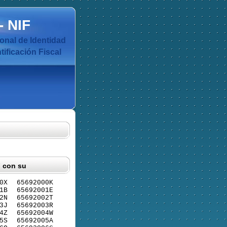
-
NIF
nal de Identidad
ificación Fiscal
F con su
0X
65692000K
1B
65692001E
2N
65692002T
3J
65692003R
4Z
65692004W
5S
65692005A