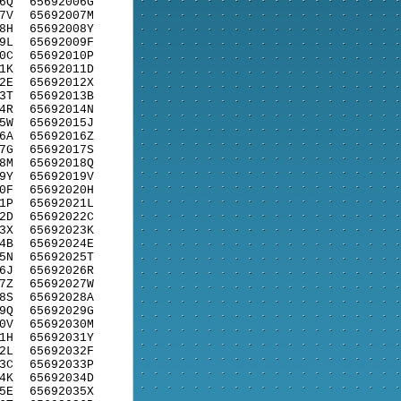
6Q
65692006G
7V
65692007M
8H
65692008Y
9L
65692009F
0C
65692010P
1K
65692011D
2E
65692012X
3T
65692013B
4R
65692014N
5W
65692015J
6A
65692016Z
7G
65692017S
8M
65692018Q
9Y
65692019V
0F
65692020H
1P
65692021L
2D
65692022C
3X
65692023K
4B
65692024E
5N
65692025T
6J
65692026R
7Z
65692027W
8S
65692028A
9Q
65692029G
0V
65692030M
1H
65692031Y
2L
65692032F
3C
65692033P
4K
65692034D
5E
65692035X