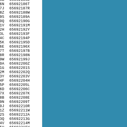
6N
65692186T
7J
65692187R
8Z
65692188W
9S
65692189A
0Q
65692190G
1V
65692191M
2H
65692192Y
3L
65692193F
4C
65692194P
5K
65692195D
6E
65692196X
7T
65692197B
8R
65692198N
9W
65692199J
0A
65692200Z
1G
65692201S
2M
65692202Q
3Y
65692203V
4F
65692204H
5P
65692205L
6D
65692206C
7X
65692207K
8B
65692208E
9N
65692209T
0J
65692210R
1Z
65692211W
2S
65692212A
3Q
65692213G
4V
65692214M