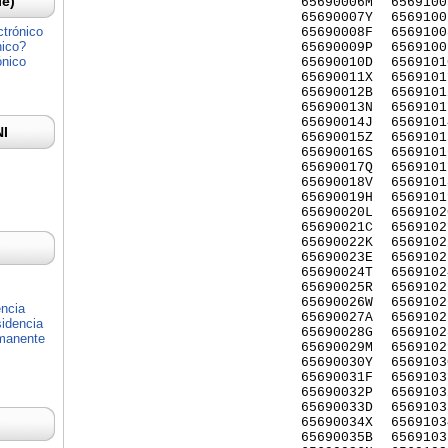
Ie)
65690006M
6569100
65690007Y
6569100
ctrónico
65690008F
6569100
nico?
65690009P
6569100
ónico
65690010D
6569101
65690011X
6569101
65690012B
6569101
65690013N
6569101
65690014J
6569101
NI
65690015Z
6569101
65690016S
6569101
65690017Q
6569101
65690018V
6569101
65690019H
6569101
65690020L
6569102
65690021C
6569102
65690022K
6569102
65690023E
6569102
65690024T
6569102
65690025R
6569102
65690026W
6569102
encia
65690027A
6569102
idencia
65690028G
6569102
rmanente
65690029M
6569102
65690030Y
6569103
65690031F
6569103
65690032P
6569103
65690033D
6569103
65690034X
6569103
65690035B
6569103