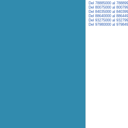
Del 78885000 al 78889
Del 80075000 al 80079
Del 84035000 al 84039
Del 88640000 al 88644
Del 93275000 al 93279
Del 97980000 al 97984