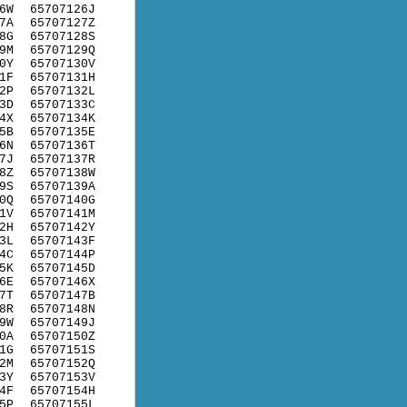
6W
65707126J
7A
65707127Z
8G
65707128S
9M
65707129Q
0Y
65707130V
1F
65707131H
2P
65707132L
3D
65707133C
4X
65707134K
5B
65707135E
6N
65707136T
7J
65707137R
8Z
65707138W
9S
65707139A
0Q
65707140G
1V
65707141M
2H
65707142Y
3L
65707143F
4C
65707144P
5K
65707145D
6E
65707146X
7T
65707147B
8R
65707148N
9W
65707149J
0A
65707150Z
1G
65707151S
2M
65707152Q
3Y
65707153V
4F
65707154H
5P
65707155L