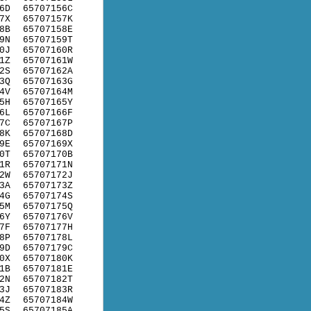
6D
65707156C
7X
65707157K
8B
65707158E
9N
65707159T
0J
65707160R
1Z
65707161W
2S
65707162A
3Q
65707163G
4V
65707164M
5H
65707165Y
6L
65707166F
7C
65707167P
8K
65707168D
9E
65707169X
0T
65707170B
1R
65707171N
2W
65707172J
3A
65707173Z
4G
65707174S
5M
65707175Q
6Y
65707176V
7F
65707177H
8P
65707178L
9D
65707179C
0X
65707180K
1B
65707181E
2N
65707182T
3J
65707183R
4Z
65707184W
5S
65707185A