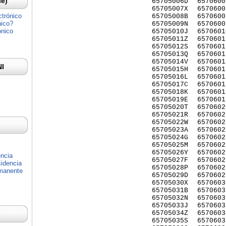
Ie)
65705006D
6570600
65705007X
6570600
ctrónico
65705008B
6570600
nico?
65705009N
6570600
ónico
65705010J
6570601
65705011Z
6570601
65705012S
6570601
65705013Q
6570601
65705014V
6570601
NI
65705015H
6570601
65705016L
6570601
65705017C
6570601
65705018K
6570601
65705019E
6570601
65705020T
6570602
65705021R
6570602
65705022W
6570602
65705023A
6570602
65705024G
6570602
65705025M
6570602
65705026Y
6570602
encia
65705027F
6570602
idencia
65705028P
6570602
rmanente
65705029D
6570602
65705030X
6570603
65705031B
6570603
65705032N
6570603
65705033J
6570603
65705034Z
6570603
65705035S
6570603