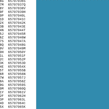
6G
65707036S
7M
65707037Q
8Y
65707038V
9F
65707039H
0P
65707040L
1D
65707041C
2X
65707042K
3B
65707043E
4N
65707044T
5J
65707045R
6Z
65707046W
7S
65707047A
8Q
65707048G
9V
65707049M
0H
65707050Y
1L
65707051F
2C
65707052P
3K
65707053D
4E
65707054X
5T
65707055B
6R
65707056N
7W
65707057J
8A
65707058Z
9G
65707059S
0M
65707060Q
1Y
65707061V
2F
65707062H
3P
65707063L
4D
65707064C
5X
65707065K