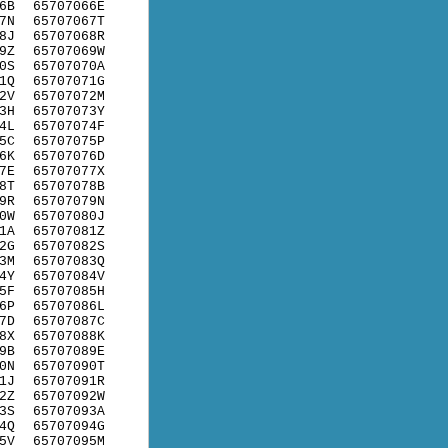
6B
65707066E
7N
65707067T
8J
65707068R
9Z
65707069W
0S
65707070A
1Q
65707071G
2V
65707072M
3H
65707073Y
4L
65707074F
5C
65707075P
6K
65707076D
7E
65707077X
8T
65707078B
9R
65707079N
0W
65707080J
1A
65707081Z
2G
65707082S
3M
65707083Q
4Y
65707084V
5F
65707085H
6P
65707086L
7D
65707087C
8X
65707088K
9B
65707089E
0N
65707090T
1J
65707091R
2Z
65707092W
3S
65707093A
4Q
65707094G
5V
65707095M