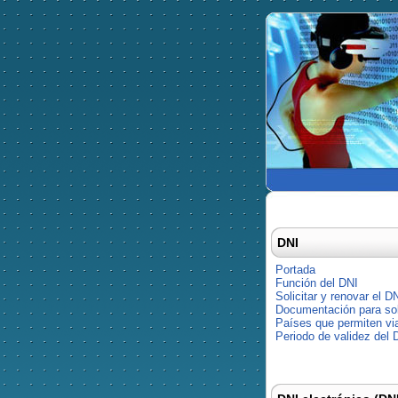
DNI
Portada
Función del DNI
Solicitar y renovar el D
Documentación para soli
Países que permiten via
Periodo de validez del 