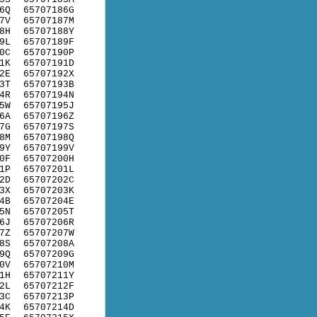
6Q
65707186G
7V
65707187M
8H
65707188Y
9L
65707189F
0C
65707190P
1K
65707191D
2E
65707192X
3T
65707193B
4R
65707194N
5W
65707195J
6A
65707196Z
7G
65707197S
8M
65707198Q
9Y
65707199V
0F
65707200H
1P
65707201L
2D
65707202C
3X
65707203K
4B
65707204E
5N
65707205T
6J
65707206R
7Z
65707207W
8S
65707208A
9Q
65707209G
0V
65707210M
1H
65707211Y
2L
65707212F
3C
65707213P
4K
65707214D