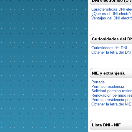
DNI electrónico (DN
Características DNI ele
¿Qué es el DNI electró
Ventajas del DNI electr
Curiosidades del D
Curiosidades del DNI
Obtener la letra del DNI
NIE y extranjería
Portada
Permiso residencia
Solicitud permiso resid
Renovación permiso res
Permiso residencia pe
Obtener la letra del NIE
Lista DNI - NIF