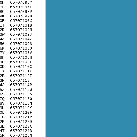
6H
65707096Y
7L
65707097F
8C
65707098P
9K
65707099D
0E
65707100X
1T
65707101B
2R
65707102N
3W
65707103J
4A
65707104Z
5G
65707105S
6M
65707106Q
7Y
65707107V
8F
65707108H
9P
65707109L
0D
65707110C
1X
65707111K
2B
65707112E
3N
65707113T
4J
65707114R
5Z
65707115W
6S
65707116A
7Q
65707117G
8V
65707118M
9H
65707119Y
0L
65707120F
1C
65707121P
2K
65707122D
3E
65707123X
4T
65707124B
5R
65707125N