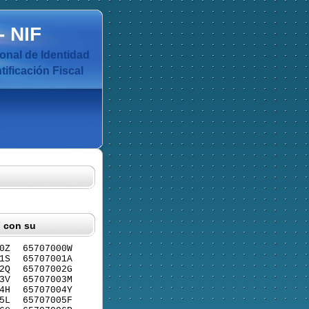
-
NIF
nal de Identidad
ificación Fiscal
F con su
0Z
65707000W
1S
65707001A
2Q
65707002G
3V
65707003M
4H
65707004Y
5L
65707005F