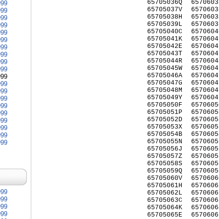
65705036Q
6570603
999
65705037V
6570603
999
65705038H
6570603
999
65705039L
6570603
999
65705040C
6570604
999
65705041K
6570604
999
65705042E
6570604
999
65705043T
6570604
999
65705044R
6570604
999
65705045W
6570604
999
65705046A
6570604
999
65705047G
6570604
999
65705048M
6570604
999
65705049Y
6570604
999
65705050F
6570605
999
65705051P
6570605
999
65705052D
6570605
999
65705053X
6570605
999
65705054B
6570605
999
65705055N
6570605
999
65705056J
6570605
65705057Z
6570605
65705058S
6570605
65705059Q
6570605
65705060V
6570606
65705061H
6570606
999
65705062L
6570606
999
65705063C
6570606
999
65705064K
6570606
999
65705065E
6570606