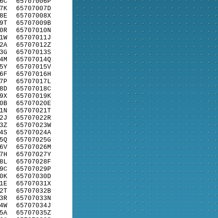
6C
65707006P
7K
65707007D
8E
65707008X
9T
65707009B
0R
65707010N
1W
65707011J
2A
65707012Z
3G
65707013S
4M
65707014Q
5Y
65707015V
6F
65707016H
7P
65707017L
8D
65707018C
9X
65707019K
0B
65707020E
1N
65707021T
2J
65707022R
3Z
65707023W
4S
65707024A
5Q
65707025G
6V
65707026M
7H
65707027Y
8L
65707028F
9C
65707029P
0K
65707030D
1E
65707031X
2T
65707032B
3R
65707033N
4W
65707034J
5A
65707035Z