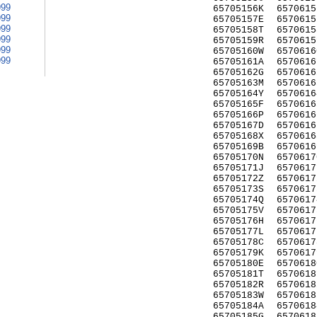
999
65705156K
6570615
999
65705157E
6570615
999
65705158T
6570615
999
65705159R
6570615
999
65705160W
6570616
999
65705161A
6570616
65705162G
6570616
65705163M
6570616
65705164Y
6570616
65705165F
6570616
65705166P
6570616
65705167D
6570616
65705168X
6570616
65705169B
6570616
65705170N
6570617
65705171J
6570617
65705172Z
6570617
65705173S
6570617
65705174Q
6570617
65705175V
6570617
65705176H
6570617
65705177L
6570617
65705178C
6570617
65705179K
6570617
65705180E
6570618
65705181T
6570618
65705182R
6570618
65705183W
6570618
65705184A
6570618
65705185G
6570618