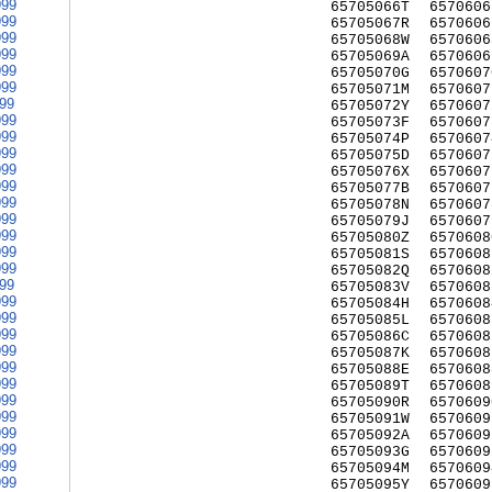
999
65705066T
6570606
999
65705067R
6570606
999
65705068W
6570606
999
65705069A
6570606
999
65705070G
6570607
999
65705071M
6570607
999
65705072Y
6570607
999
65705073F
6570607
999
65705074P
6570607
999
65705075D
6570607
999
65705076X
6570607
999
65705077B
6570607
999
65705078N
6570607
999
65705079J
6570607
999
65705080Z
6570608
999
65705081S
6570608
999
65705082Q
6570608
999
65705083V
6570608
999
65705084H
6570608
999
65705085L
6570608
999
65705086C
6570608
999
65705087K
6570608
999
65705088E
6570608
999
65705089T
6570608
999
65705090R
6570609
999
65705091W
6570609
999
65705092A
6570609
999
65705093G
6570609
999
65705094M
6570609
999
65705095Y
6570609