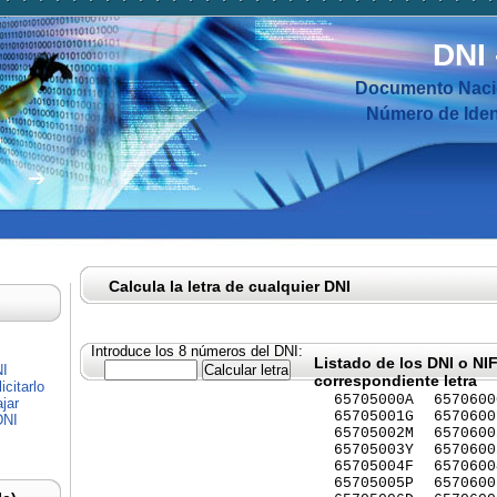
DNI
Documento Nacio
Número de Ident
Calcula la letra de cualquier DNI
Introduce los 8 números del DNI:
Listado de los DNI o NI
NI
correspondiente letra
citarlo
65705000A
6570600
jar
65705001G
6570600
DNI
65705002M
6570600
65705003Y
6570600
65705004F
6570600
65705005P
6570600