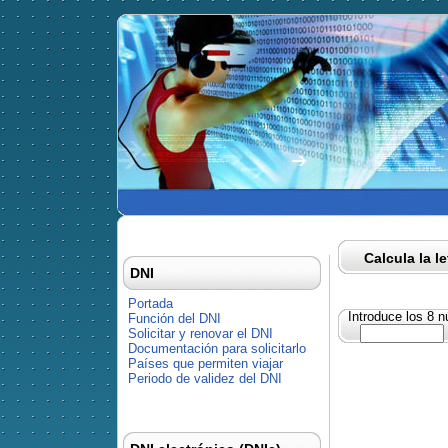
Calcula la l
DNI
Portada
Introduce los 8 
Función del DNI
Solicitar y renovar el DNI
Documentación para solicitarlo
Países que permiten viajar
Periodo de validez del DNI