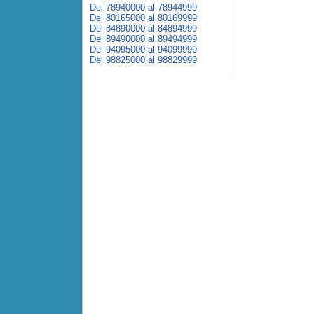
Del 78940000 al 78944999
Del 80165000 al 80169999
Del 84890000 al 84894999
Del 89490000 al 89494999
Del 94095000 al 94099999
Del 98825000 al 98829999