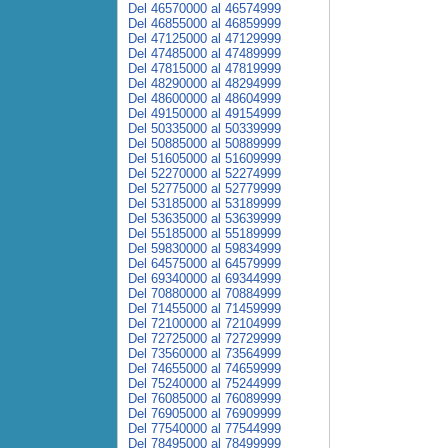
Del 46570000 al 46574999
Del 46855000 al 46859999
Del 47125000 al 47129999
Del 47485000 al 47489999
Del 47815000 al 47819999
Del 48290000 al 48294999
Del 48600000 al 48604999
Del 49150000 al 49154999
Del 50335000 al 50339999
Del 50885000 al 50889999
Del 51605000 al 51609999
Del 52270000 al 52274999
Del 52775000 al 52779999
Del 53185000 al 53189999
Del 53635000 al 53639999
Del 55185000 al 55189999
Del 59830000 al 59834999
Del 64575000 al 64579999
Del 69340000 al 69344999
Del 70880000 al 70884999
Del 71455000 al 71459999
Del 72100000 al 72104999
Del 72725000 al 72729999
Del 73560000 al 73564999
Del 74655000 al 74659999
Del 75240000 al 75244999
Del 76085000 al 76089999
Del 76905000 al 76909999
Del 77540000 al 77544999
Del 78495000 al 78499999