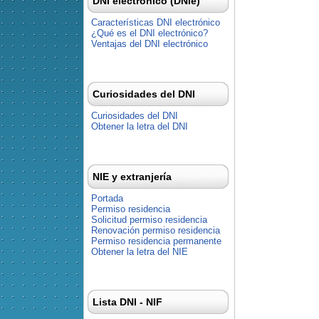
DNI electrónico (DNIe)
Características DNI electrónico
¿Qué es el DNI electrónico?
Ventajas del DNI electrónico
Curiosidades del DNI
Curiosidades del DNI
Obtener la letra del DNI
NIE y extranjería
Portada
Permiso residencia
Solicitud permiso residencia
Renovación permiso residencia
Permiso residencia permanente
Obtener la letra del NIE
Lista DNI - NIF