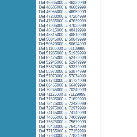
Del 46335000 al 46339999
Del 46685000 al 46689999
Del 46955000 al 46959999
Del 47280000 al 47284999
Del 47635000 al 47639999
Del 47935000 al 47939999
Del 48415000 al 48419999
Del 48815000 al 48819999
Del 50045000 al 50049999
Del 50620000 al 50624999
Del 51105000 al 51109999
Del 51935000 al 51939999
Del 52475000 al 52479999
Del 52945000 al 52949999
Del 53375000 al 53379999
Del 53970000 al 53974999
Del 57070000 al 57074999
Del 61730000 al 61734999
Del 66465000 al 66469999
Del 70245000 al 70249999
Del 71125000 al 71129999
Del 71695000 al 71699999
Del 72425000 al 72429999
Del 72975000 al 72979999
Del 74145000 al 74149999
Del 74865000 al 74869999
Del 75675000 al 75679999
Del 76430000 al 76434999
Del 77155000 al 77159999
Del 77830000 al 77834999