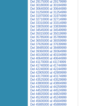
Del 29175000 al 29179999
Del 30180000 al 30184999
Del 30640000 al 30644999
Del 31250000 al 31254999
Del 31970000 al 31974999
Del 32710000 al 32714999
Del 33310000 al 33314999
Del 33835000 al 33839999
Del 34545000 al 34549999
Del 35015000 al 35019999
Del 35785000 al 35789999
Del 36555000 al 36559999
Del 37635000 al 37639999
Del 38485000 al 38489999
Del 39360000 al 39364999
Del 40100000 al 40104999
Del 40640000 al 40644999
Del 41170000 al 41174999
Del 41740000 al 41744999
Del 42240000 al 42244999
Del 42905000 al 42909999
Del 43170000 al 43174999
Del 43525000 al 43529999
Del 43800000 al 43804999
Del 44255000 al 44259999
Del 44520000 al 44524999
Del 44820000 al 44824999
Del 45245000 al 45249999
Del 45600000 al 45604999
Del 45885000 al 45889999