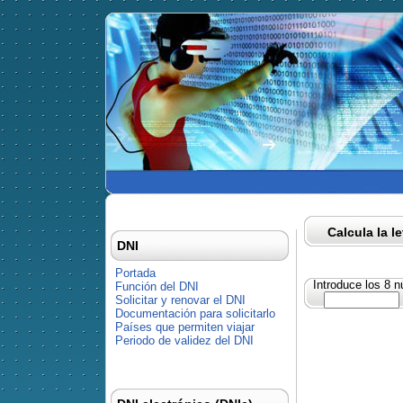
Calcula la l
DNI
Portada
Introduce los 8 
Función del DNI
Solicitar y renovar el DNI
Documentación para solicitarlo
Países que permiten viajar
Periodo de validez del DNI