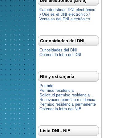
DNI electrónico (DNIe)
Características DNI electrónico
¿Qué es el DNI electrónico?
Ventajas del DNI electrónico
Curiosidades del DNI
Curiosidades del DNI
Obtener la letra del DNI
NIE y extranjería
Portada
Permiso residencia
Solicitud permiso residencia
Renovación permiso residencia
Permiso residencia permanente
Obtener la letra del NIE
Lista DNI - NIF