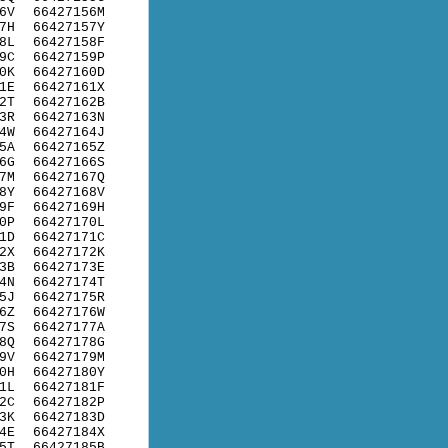
6V
66427156M
7H
66427157Y
8L
66427158F
9C
66427159P
0K
66427160D
1E
66427161X
2T
66427162B
3R
66427163N
4W
66427164J
5A
66427165Z
6G
66427166S
7M
66427167Q
8Y
66427168V
9F
66427169H
0P
66427170L
1D
66427171C
2X
66427172K
3B
66427173E
4N
66427174T
5J
66427175R
6Z
66427176W
7S
66427177A
8Q
66427178G
9V
66427179M
0H
66427180Y
1L
66427181F
2C
66427182P
3K
66427183D
4E
66427184X
5T
66427185B