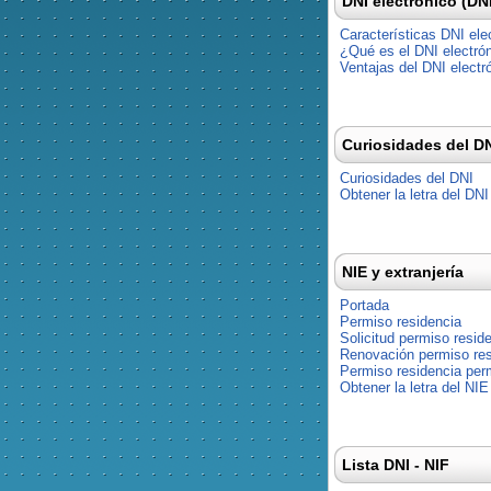
DNI electrónico (DN
Características DNI ele
¿Qué es el DNI electró
Ventajas del DNI electr
Curiosidades del D
Curiosidades del DNI
Obtener la letra del DNI
NIE y extranjería
Portada
Permiso residencia
Solicitud permiso resid
Renovación permiso res
Permiso residencia pe
Obtener la letra del NIE
Lista DNI - NIF