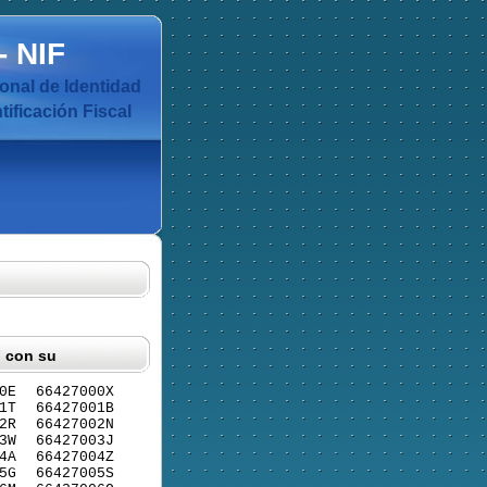
-
NIF
nal de Identidad
ificación Fiscal
F con su
0E
66427000X
1T
66427001B
2R
66427002N
3W
66427003J
4A
66427004Z
5G
66427005S