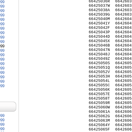
66425036R
6642603
999
66425037W
6642603
999
66425038A
6642603
999
66425039G
6642603
999
66425040M
6642604
999
66425041Y
6642604
999
66425042F
6642604
999
66425043P
6642604
999
66425044D
6642604
999
66425045X
6642604
999
66425046B
6642604
999
66425047N
6642604
999
66425048J
6642604
999
66425049Z
6642604
999
66425050S
6642605
999
66425051Q
6642605
999
66425052V
6642605
999
66425053H
6642605
999
66425054L
6642605
999
66425055C
6642605
999
66425056K
6642605
66425057E
6642605
66425058T
6642605
66425059R
6642605
66425060W
6642606
66425061A
6642606
999
66425062G
6642606
999
66425063M
6642606
999
66425064Y
6642606
999
66425065F
6642606