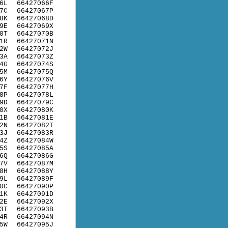
6L
66427066F
7C
66427067P
8K
66427068D
9E
66427069X
0T
66427070B
1R
66427071N
2W
66427072J
3A
66427073Z
4G
66427074S
5M
66427075Q
6Y
66427076V
7F
66427077H
8P
66427078L
9D
66427079C
0X
66427080K
1B
66427081E
2N
66427082T
3J
66427083R
4Z
66427084W
5S
66427085A
6Q
66427086G
7V
66427087M
8H
66427088Y
9L
66427089F
0C
66427090P
1K
66427091D
2E
66427092X
3T
66427093B
4R
66427094N
5W
66427095J