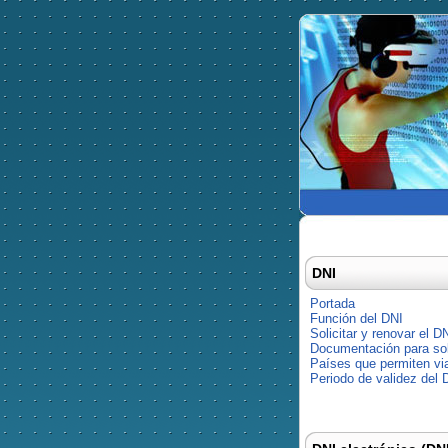
DNI
Portada
Función del DNI
Solicitar y renovar el D
Documentación para soli
Países que permiten via
Periodo de validez del 