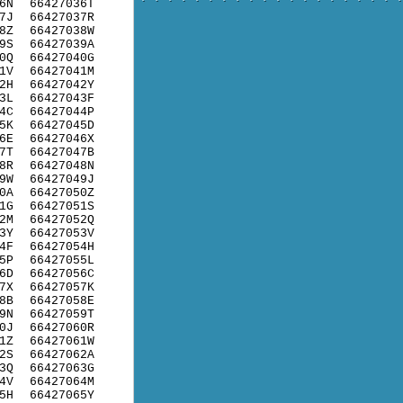
6N
66427036T
7J
66427037R
8Z
66427038W
9S
66427039A
0Q
66427040G
1V
66427041M
2H
66427042Y
3L
66427043F
4C
66427044P
5K
66427045D
6E
66427046X
7T
66427047B
8R
66427048N
9W
66427049J
0A
66427050Z
1G
66427051S
2M
66427052Q
3Y
66427053V
4F
66427054H
5P
66427055L
6D
66427056C
7X
66427057K
8B
66427058E
9N
66427059T
0J
66427060R
1Z
66427061W
2S
66427062A
3Q
66427063G
4V
66427064M
5H
66427065Y