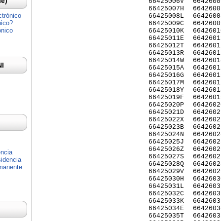
Ie)
66425006V
6642600
66425007H
6642600
ctrónico
66425008L
6642600
nico?
66425009C
6642600
ónico
66425010K
6642601
66425011E
6642601
66425012T
6642601
66425013R
6642601
66425014W
6642601
NI
66425015A
6642601
66425016G
6642601
66425017M
6642601
66425018Y
6642601
66425019F
6642601
66425020P
6642602
66425021D
6642602
66425022X
6642602
66425023B
6642602
66425024N
6642602
66425025J
6642602
66425026Z
6642602
encia
66425027S
6642602
idencia
66425028Q
6642602
rmanente
66425029V
6642602
66425030H
6642603
66425031L
6642603
66425032C
6642603
66425033K
6642603
66425034E
6642603
66425035T
6642603