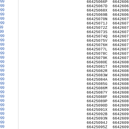
999
66425066P
6642606
999
66425067D
6642606
999
66425068X
6642606
999
66425069B
6642606
999
66425070N
6642607
999
66425071J
6642607
99
66425072Z
6642607
999
66425073S
6642607
999
66425074Q
6642607
999
66425075V
6642607
999
66425076H
6642607
999
66425077L
6642607
999
66425078C
6642607
999
66425079K
6642607
999
66425080E
6642608
999
66425081T
6642608
999
66425082R
6642608
999
66425083W
6642608
999
66425084A
6642608
999
66425085G
6642608
999
66425086M
6642608
999
66425087Y
6642608
999
66425088F
6642608
999
66425089P
6642608
999
66425090D
6642609
999
66425091X
6642609
999
66425092B
6642609
999
66425093N
6642609
999
66425094J
6642609
999
66425095Z
6642609