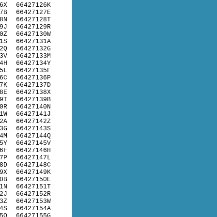
6X
66427126K
7B
66427127E
8N
66427128T
9J
66427129R
0Z
66427130W
1S
66427131A
2Q
66427132G
3V
66427133M
4H
66427134Y
5L
66427135F
6C
66427136P
7K
66427137D
8E
66427138X
9T
66427139B
0R
66427140N
1W
66427141J
2A
66427142Z
3G
66427143S
4M
66427144Q
5Y
66427145V
6F
66427146H
7P
66427147L
8D
66427148C
9X
66427149K
0B
66427150E
1N
66427151T
2J
66427152R
3Z
66427153W
4S
66427154A
5Q
66427155G