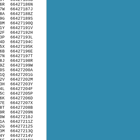
6R
66427186N
7W
66427187J
8A
66427188Z
9G
66427189S
0M
66427190Q
1Y
66427191V
2F
66427192H
3P
66427193L
4D
66427194C
5X
66427195K
6B
66427196E
7N
66427197T
8J
66427198R
9Z
66427199W
0S
66427200A
1Q
66427201G
2V
66427202M
3H
66427203Y
4L
66427204F
5C
66427205P
6K
66427206D
7E
66427207X
8T
66427208B
9R
66427209N
0W
66427210J
1A
66427211Z
2G
66427212S
3M
66427213Q
4Y
66427214V