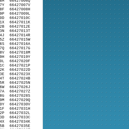
6M
66427006Q
7Y
66427007V
8F
66427008H
9P
66427009L
0D
66427010C
1X
66427011K
2B
66427012E
3N
66427013T
4J
66427014R
5Z
66427015W
6S
66427016A
7Q
66427017G
8V
66427018M
9H
66427019Y
0L
66427020F
1C
66427021P
2K
66427022D
3E
66427023X
4T
66427024B
5R
66427025N
6W
66427026J
7A
66427027Z
8G
66427028S
9M
66427029Q
0Y
66427030V
1F
66427031H
2P
66427032L
3D
66427033C
4X
66427034K
5B
66427035E