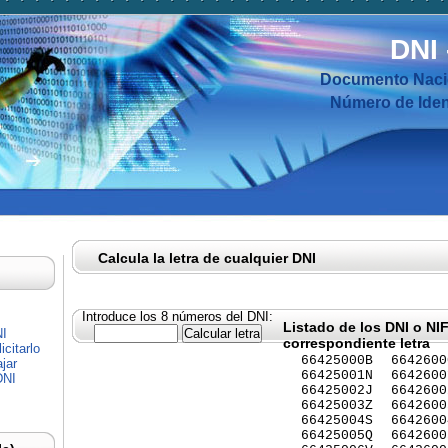
DNI
Documento Nacio
Número de Ident
Calcula la letra de cualquier DNI
Introduce los 8 números del DNI:
Listado de los DNI o NI
NI
correspondiente letra
citarlo
66425000B
6642600
jar
66425001N
6642600
DNI
66425002J
6642600
66425003Z
6642600
66425004S
6642600
66425005Q
6642600