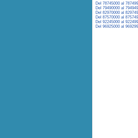
Del 78745000 al 78749
Del 79490000 al 79494
Del 82970000 al 82974
Del 87570000 al 87574
Del 92245000 al 92249
Del 96925000 al 96929