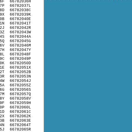
6F
66782036H
7P
66782037L
8D
66782038C
9X
66782039K
0B
66782040E
1N
66782041T
2J
66782042R
3Z
66782043W
4S
66782044A
5Q
66782045G
6V
66782046M
7H
66782047Y
8L
66782048F
9C
66782049P
0K
66782050D
1E
66782051X
2T
66782052B
3R
66782053N
4W
66782054J
5A
66782055Z
6G
66782056S
7M
66782057Q
8Y
66782058V
9F
66782059H
0P
66782060L
1D
66782061C
2X
66782062K
3B
66782063E
4N
66782064T
5J
66782065R