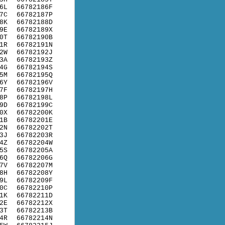
6L
66782186F
7C
66782187P
8K
66782188D
9E
66782189X
0T
66782190B
1R
66782191N
2W
66782192J
3A
66782193Z
4G
66782194S
5M
66782195Q
6Y
66782196V
7F
66782197H
8P
66782198L
9D
66782199C
0X
66782200K
1B
66782201E
2N
66782202T
3J
66782203R
4Z
66782204W
5S
66782205A
6Q
66782206G
7V
66782207M
8H
66782208Y
9L
66782209F
0C
66782210P
1K
66782211D
2E
66782212X
3T
66782213B
4R
66782214N