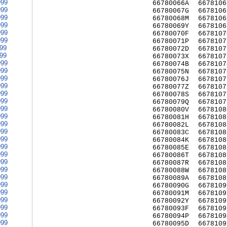
999
66780066A
6678106
999
66780067G
6678106
999
66780068M
6678106
999
66780069Y
6678106
999
66780070F
6678107
999
66780071P
6678107
999
66780072D
6678107
999
66780073X
6678107
999
66780074B
6678107
999
66780075N
6678107
999
66780076J
6678107
999
66780077Z
6678107
999
66780078S
6678107
999
66780079Q
6678107
999
66780080V
6678108
999
66780081H
6678108
999
66780082L
6678108
999
66780083C
6678108
999
66780084K
6678108
999
66780085E
6678108
999
66780086T
6678108
999
66780087R
6678108
999
66780088W
6678108
999
66780089A
6678108
999
66780090G
6678109
999
66780091M
6678109
999
66780092Y
6678109
999
66780093F
6678109
999
66780094P
6678109
999
66780095D
6678109