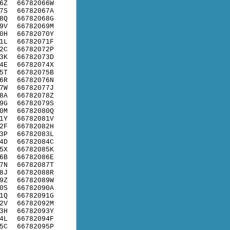
6Z
66782066W
7S
66782067A
8Q
66782068G
9V
66782069M
0H
66782070Y
1L
66782071F
2C
66782072P
3K
66782073D
4E
66782074X
5T
66782075B
6R
66782076N
7W
66782077J
8A
66782078Z
9G
66782079S
0M
66782080Q
1Y
66782081V
2F
66782082H
3P
66782083L
4D
66782084C
5X
66782085K
6B
66782086E
7N
66782087T
8J
66782088R
9Z
66782089W
0S
66782090A
1Q
66782091G
2V
66782092M
3H
66782093Y
4L
66782094F
5C
66782095P