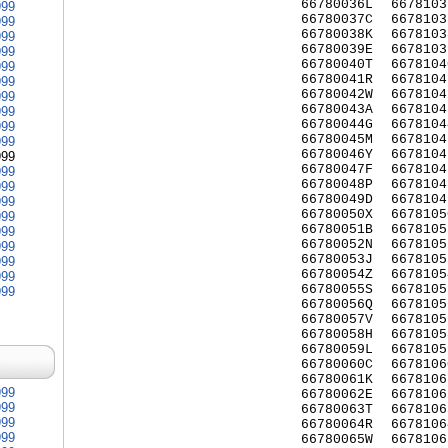
66780036L
6678103
999
66780037C
6678103
999
66780038K
6678103
999
66780039E
6678103
999
66780040T
6678104
999
66780041R
6678104
999
66780042W
6678104
999
66780043A
6678104
999
66780044G
6678104
999
66780045M
6678104
999
66780046Y
6678104
999
66780047F
6678104
999
66780048P
6678104
999
66780049D
6678104
999
66780050X
6678105
999
66780051B
6678105
999
66780052N
6678105
999
66780053J
6678105
999
66780054Z
6678105
999
66780055S
6678105
999
66780056Q
6678105
66780057V
6678105
66780058H
6678105
66780059L
6678105
66780060C
6678106
66780061K
6678106
999
66780062E
6678106
999
66780063T
6678106
999
66780064R
6678106
999
66780065W
6678106