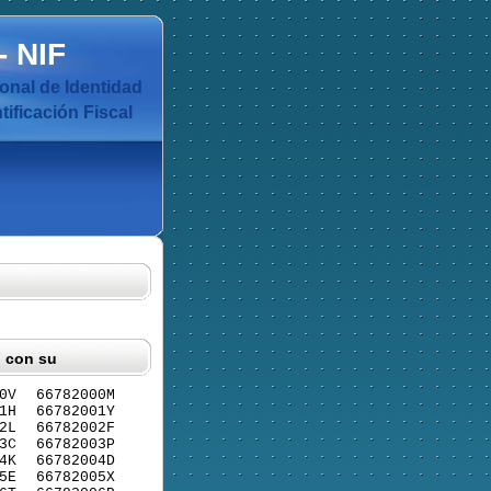
-
NIF
nal de Identidad
ificación Fiscal
F con su
0V
66782000M
1H
66782001Y
2L
66782002F
3C
66782003P
4K
66782004D
5E
66782005X