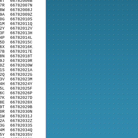
6T
66782006B
7R
66782007N
8W
66782008J
9A
66782009Z
0G
66782010S
1M
66782011Q
2Y
66782012V
3F
66782013H
4P
66782014L
5D
66782015C
6X
66782016K
7B
66782017E
8N
66782018T
9J
66782019R
0Z
66782020W
1S
66782021A
2Q
66782022G
3V
66782023M
4H
66782024Y
5L
66782025F
6C
66782026P
7K
66782027D
8E
66782028X
9T
66782029B
0R
66782030N
1W
66782031J
2A
66782032Z
3G
66782033S
4M
66782034Q
5Y
66782035V