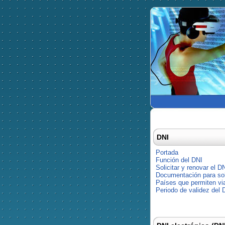
DNI
Portada
Función del DNI
Solicitar y renovar el D
Documentación para soli
Países que permiten via
Periodo de validez del 