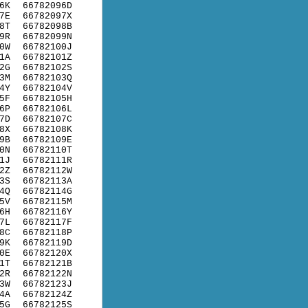
6K
66782096D
7E
66782097X
8T
66782098B
9R
66782099N
0W
66782100J
1A
66782101Z
2G
66782102S
3M
66782103Q
4Y
66782104V
5F
66782105H
6P
66782106L
7D
66782107C
8X
66782108K
9B
66782109E
0N
66782110T
1J
66782111R
2Z
66782112W
3S
66782113A
4Q
66782114G
5V
66782115M
6H
66782116Y
7L
66782117F
8C
66782118P
9K
66782119D
0E
66782120X
1T
66782121B
2R
66782122N
3W
66782123J
4A
66782124Z
5G
66782125S