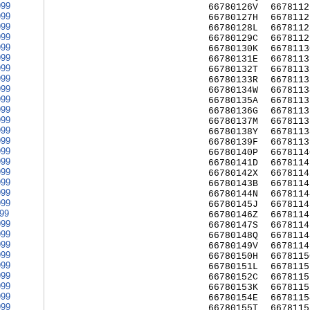
999
66780126V
6678112
999
66780127H
6678112
999
66780128L
6678112
999
66780129C
6678112
999
66780130K
6678113
999
66780131E
6678113
999
66780132T
6678113
999
66780133R
6678113
999
66780134W
6678113
999
66780135A
6678113
999
66780136G
6678113
999
66780137M
6678113
999
66780138Y
6678113
999
66780139F
6678113
999
66780140P
6678114
999
66780141D
6678114
999
66780142X
6678114
999
66780143B
6678114
999
66780144N
6678114
999
66780145J
6678114
999
66780146Z
6678114
999
66780147S
6678114
999
66780148Q
6678114
999
66780149V
6678114
999
66780150H
6678115
999
66780151L
6678115
999
66780152C
6678115
999
66780153K
6678115
999
66780154E
6678115
999
66780155T
6678115