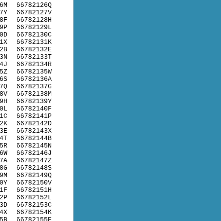
6M
66782126Q
7Y
66782127V
8F
66782128H
9P
66782129L
0D
66782130C
1X
66782131K
2B
66782132E
3N
66782133T
4J
66782134R
5Z
66782135W
6S
66782136A
7Q
66782137G
8V
66782138M
9H
66782139Y
0L
66782140F
1C
66782141P
2K
66782142D
3E
66782143X
4T
66782144B
5R
66782145N
6W
66782146J
7A
66782147Z
8G
66782148S
9M
66782149Q
0Y
66782150V
1F
66782151H
2P
66782152L
3D
66782153C
4X
66782154K
5B
66782155E