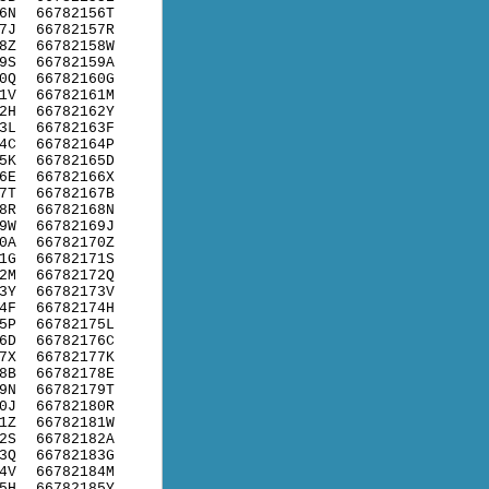
6N
66782156T
7J
66782157R
8Z
66782158W
9S
66782159A
0Q
66782160G
1V
66782161M
2H
66782162Y
3L
66782163F
4C
66782164P
5K
66782165D
6E
66782166X
7T
66782167B
8R
66782168N
9W
66782169J
0A
66782170Z
1G
66782171S
2M
66782172Q
3Y
66782173V
4F
66782174H
5P
66782175L
6D
66782176C
7X
66782177K
8B
66782178E
9N
66782179T
0J
66782180R
1Z
66782181W
2S
66782182A
3Q
66782183G
4V
66782184M
5H
66782185Y