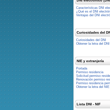
DNI electrónico (DN
Características DNI ele
¿Qué es el DNI electró
Ventajas del DNI electr
Curiosidades del D
Curiosidades del DNI
Obtener la letra del DNI
NIE y extranjería
Portada
Permiso residencia
Solicitud permiso resid
Renovación permiso res
Permiso residencia pe
Obtener la letra del NIE
Lista DNI - NIF