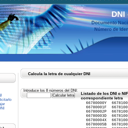
DNI
Documento Nacio
Número de Ident
Calcula la letra de cualquier DNI
Introduce los 8 números del DNI:
Listado de los DNI o NI
NI
correspondiente letra
citarlo
66780000Y
6678100
jar
66780001F
6678100
DNI
66780002P
6678100
66780003D
6678100
66780004X
6678100
66780005B
6678100