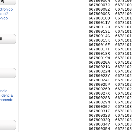
Ie)
66780006N
6678100
66780007J
6678100
ctrónico
66780008Z
6678100
nico?
66780009S
6678100
ónico
66780010Q
6678101
66780011V
6678101
66780012H
6678101
66780013L
6678101
66780014C
6678101
NI
66780015K
6678101
66780016E
6678101
66780017T
6678101
66780018R
6678101
66780019W
6678101
66780020A
6678102
66780021G
6678102
66780022M
6678102
66780023Y
6678102
66780024F
6678102
66780025P
6678102
66780026D
6678102
encia
66780027X
6678102
idencia
66780028B
6678102
rmanente
66780029N
6678102
66780030J
6678103
66780031Z
6678103
66780032S
6678103
66780033Q
6678103
66780034V
6678103
66780035H
6678103